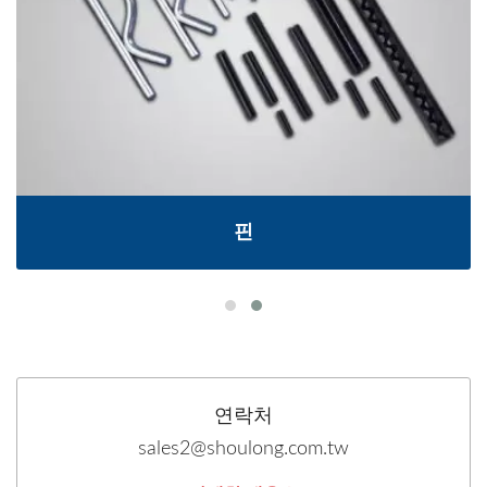
핀
연락처
sales2@shoulong.com.tw