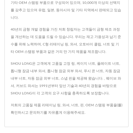
기타 OEM 스탬핑 부품으로 구성되어 있으며, 10,000개 이상의 선택지
를 갖추고 있으며 유럽, 일본, 동아시아 및 기타 지역에서 판매되고 있습
니다.
40년의 금형 개발 경험을 가진 저희 창립자는 고객들이 금형 제조 과정
을 개선하는 데 도움을 드릴 수 있습니다. 우리는 재고 가용성과 납기 준
수를 위해 노력하며, C형 리테이닝 링, 와셔, 오토바이 클립, 너트 및 기
타 OEM 스탬핑 부품과 같은 거의 만 가지 제품을 제조합니다.
SHOU LONG은 고객에게 고품질 고정 링, 케이지 너트, 플레이트 너트,
톱니형 잠금 내부 와셔, 톱니형 잠금 외부 와셔, 푸시 온 너트, 자동 잠금
내부 너트, 자동 잠금 외부 너트, 스냅 핀을 제공해 왔습니다. , 웨이브 와
셔, 커브드 와셔는 1991년부터 앞선 기술과 40년의 경험을 바탕으로
SHOU LONG이 각 고객의 요구 사항을 충족하도록 보장합니다.
저희의 고품질 제품
리테이닝 링
,
와셔
,
너트
,
핀
,
OEM 스탬핑 부품
을(를)
확인하시고
문의하기
를 자유롭게 이용해주세요.