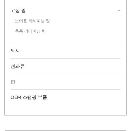
고정 링
보어용 리테이닝 링
축용 리테이닝 링
와셔
견과류
핀
OEM 스탬핑 부품