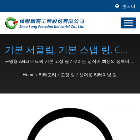
한국어
기본 서클립, 기본 스냅 링, C형
스냅 링, 구멍용 C형 서클립, R
구멍용 ANSI 메트릭 기본 고정 링 / 우리는 정직이 최선의 정책이라
는 것을 명심하며, 우리의 목표는 고품질과 빠른 납품 제품으로 고객
형 스냅 링, R형 고정 링 / 1991
Home
/
카테고리
/
고정 링
/
보어용 리테이닝 링
들이 부품 시장에서 선도할 수 있도록 돕는 것입니다.
년부터 SHOU LONG은 자동차
및 오토바이 하드웨어 부품 (C
형 리테이닝 링, 와셔, 잠금 너트,
클립, 스냅 링, 핀) 제조업체입니
다.