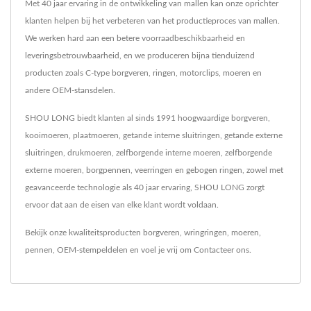
Met 40 jaar ervaring in de ontwikkeling van mallen kan onze oprichter
klanten helpen bij het verbeteren van het productieproces van mallen.
We werken hard aan een betere voorraadbeschikbaarheid en
leveringsbetrouwbaarheid, en we produceren bijna tienduizend
producten zoals C-type borgveren, ringen, motorclips, moeren en
andere OEM-stansdelen.
SHOU LONG biedt klanten al sinds 1991 hoogwaardige borgveren,
kooimoeren, plaatmoeren, getande interne sluitringen, getande externe
sluitringen, drukmoeren, zelfborgende interne moeren, zelfborgende
externe moeren, borgpennen, veerringen en gebogen ringen, zowel met
geavanceerde technologie als 40 jaar ervaring, SHOU LONG zorgt
ervoor dat aan de eisen van elke klant wordt voldaan.
Bekijk onze kwaliteitsproducten
borgveren
,
wringringen
,
moeren
,
pennen
,
OEM-stempeldelen
en voel je vrij om
Contacteer ons
.