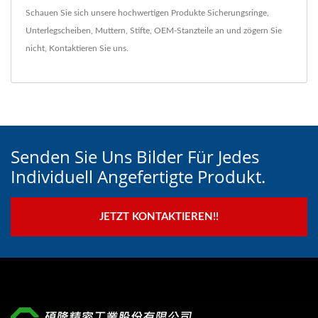
Schauen Sie sich unsere hochwertigen Produkte
Sicherungsringe
,
Unterlegscheiben
,
Muttern
,
Stifte
,
OEM-Stanzteile
an und zögern Sie
nicht,
Kontaktieren Sie uns
.
Senden Sie Uns Bilder Für Jedes
Individuell Angefertigte Produkt.
JETZT KONTAKTIEREN!!