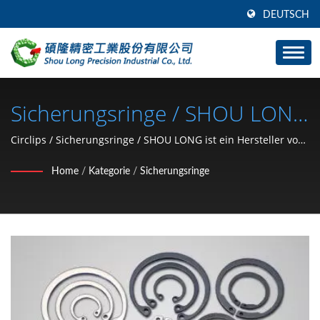
DEUTSCH
Sicherungsringe / SHOU LONG
Ist Ein Hersteller Von Auto-
Circlips / Sicherungsringe / SHOU LONG ist ein Hersteller von
Auto-Hardware-Befestigungselementen, Stanz- und
Hardware-
Home
/
Kategorie
/
Sicherungsringe
Formenentwicklung.
Befestigungselementen, Stanz-
Und Formenentwicklung.