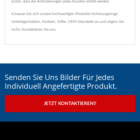
sicher, dass die Anforderungen jedes Kunden erfüllt werden.
Schauen Sie sich unsere hochwertigen Produkte
Sicherungsringe
,
Unterlegscheiben
,
Muttern
,
Stifte
,
OEM-Stanzteile
an und zögern Sie
nicht,
Kontaktieren Sie uns
.
Senden Sie Uns Bilder Für Jedes
Individuell Angefertigte Produkt.
JETZT KONTAKTIEREN!!