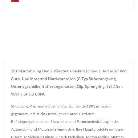
2016-Einführung Der 3. Vibrations-Siebmaschine | Hersteller Von
Auto- Und Motorrad-Hardwareteilen (C-Typ Sicherungsring,
Unterlegscheibe, Sicherungsmutter, Clip, Sprengring, Stift) Seit
1991 | SHOU LONG
Shou Long Precision Industrial Co., Ltd. wurde 1991 in Taiwan
gegründet und ist ein Hersteller von Auto-Hardware-
Befestigungselementen, Stanzteilen und Formenentwicklung in der
Automobil- und Motorradteileindustrie. Ihre Hauptprodukte umfassen
C-förmige Sicherungsringe, Unterlegscheiben, Motorradclips, Muttern