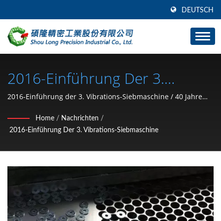
DEUTSCH
2016-Einführung Der 3.
Vibrations-Siebmaschine /
2016-Einführung der 3. Vibrations-Siebmaschine / 40 Jahre
Auto-Hardware-Stanzteile (C-Typ Sicherungsring,
Hersteller Von Auto- Und
Home
/
Nachrichten
/
Unterlegscheibe, Sicherungsmutter, Clip, Sicherungsring, Stift)
2016-Einführung Der 3. Vibrations-Siebmaschine
Motorrad-Hardwareteilen (C-
Hersteller aus Taiwan | SHOU LONG
Typ Sicherungsring,
Unterlegscheibe,
Sicherungsmutter, Clip,
Sprengring, Stift) Seit 1991 |