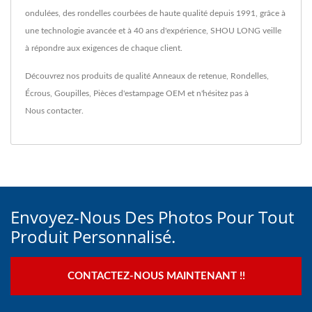
ondulées, des rondelles courbées de haute qualité depuis 1991, grâce à
une technologie avancée et à 40 ans d'expérience, SHOU LONG veille
à répondre aux exigences de chaque client.
Découvrez nos produits de qualité
Anneaux de retenue
,
Rondelles
,
Écrous
,
Goupilles
,
Pièces d'estampage OEM
et n'hésitez pas à
Nous contacter
.
Envoyez-Nous Des Photos Pour Tout
Produit Personnalisé.
CONTACTEZ-NOUS MAINTENANT !!