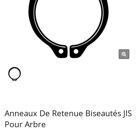
Type C, Rondelle, Écrou De
Blocage, Clip, Anneau
Élastique, Goupille) Depuis
1991 | SHOU LONG
Anneaux De Retenue Biseautés JIS
Pour Arbre