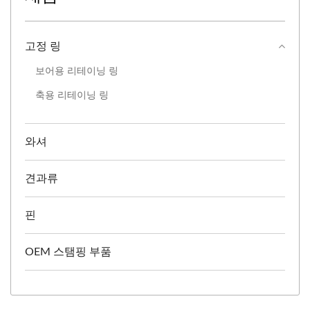
고정 링
보어용 리테이닝 링
축용 리테이닝 링
와셔
견과류
핀
OEM 스탬핑 부품