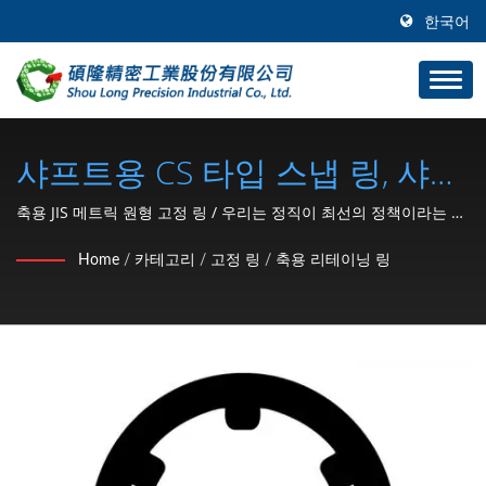
한국어
샤프트용 CS 타입 스냅 링, 샤프
트용 CS 타입 서클립 / 1991년
축용 JIS 메트릭 원형 고정 링 / 우리는 정직이 최선의 정책이라는 것
을 명심하며, 우리의 목표는 고품질과 빠른 납품 제품으로 고객들이
부터 SHOU LONG은 자동차 및
Home
/
카테고리
/
고정 링
/
축용 리테이닝 링
부품 시장에서 선도할 수 있도록 돕는 것입니다.
오토바이 하드웨어 부품 (C형
리테이닝 링, 와셔, 잠금 너트, 클
립, 스냅 링, 핀) 제조업체입니
다.