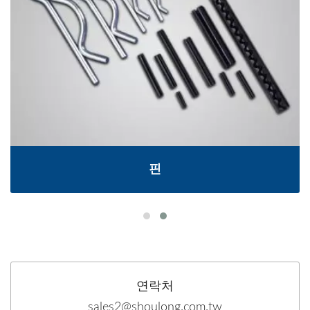
핀
연락처
sales2@shoulong.com.tw