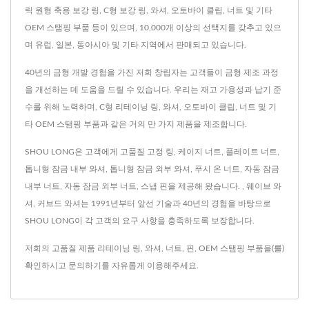
릭 원형 축용 보강 링, C형 보강 링, 와셔, 오토바이 클립, 너트 및 기타
OEM 스탬핑 부품 등이 있으며, 10,000개 이상의 선택지를 갖추고 있으
며 유럽, 일본, 동아시아 및 기타 지역에서 판매되고 있습니다.
40년의 금형 개발 경험을 가진 저희 창립자는 고객들이 금형 제조 과정
을 개선하는 데 도움을 드릴 수 있습니다. 우리는 재고 가용성과 납기 준
수를 위해 노력하며, C형 리테이닝 링, 와셔, 오토바이 클립, 너트 및 기
타 OEM 스탬핑 부품과 같은 거의 만 가지 제품을 제조합니다.
SHOU LONG은 고객에게 고품질 고정 링, 케이지 너트, 플레이트 너트,
톱니형 잠금 내부 와셔, 톱니형 잠금 외부 와셔, 푸시 온 너트, 자동 잠금
내부 너트, 자동 잠금 외부 너트, 스냅 핀을 제공해 왔습니다. , 웨이브 와
셔, 커브드 와셔는 1991년부터 앞선 기술과 40년의 경험을 바탕으로
SHOU LONG이 각 고객의 요구 사항을 충족하도록 보장합니다.
저희의 고품질 제품
리테이닝 링
,
와셔
,
너트
,
핀
,
OEM 스탬핑 부품
을(를)
확인하시고
문의하기
를 자유롭게 이용해주세요.