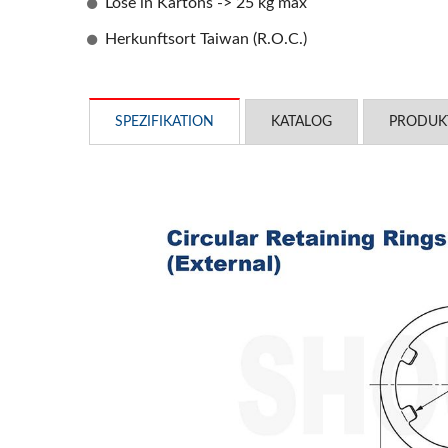
Lose in Kartons -> 25 kg max
Herkunftsort Taiwan (R.O.C.)
SPEZIFIKATION
KATALOG
PRODUK
OEM-Stanzteile