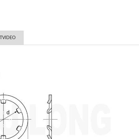
TVIDEO
OEM-Stanzteile
Stifte