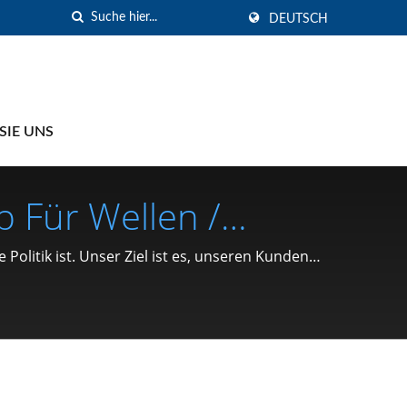
DEUTSCH
SIE UNS
p Für Wellen /
teilen (C-Typ
 Politik ist. Unser Ziel ist es, unseren Kunden
u sein.
utter, Clip,