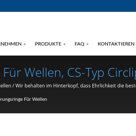
RNEHMEN
PRODUKTE
FAQ
KONTAKTIEREN 
Für Wellen, CS-Typ Circli
- Und Motorrad-Hardware
llen / Wir behalten im Hinterkopf, dass Ehrlichkeit die beste
erten Produkten dabei zu helfen, vor Komponenten führend z
erlegscheibe, Sicherungsm
rungsringe Für Wellen
Seit 1991 | SHOU LONG