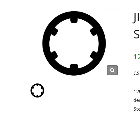
J
S
1
CS
12
de
St