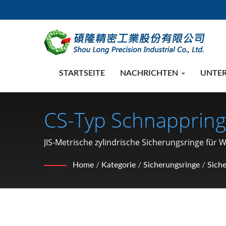
STARTSEITE
NACHRICHTEN
UNTE
CS-Typ Schnappring 
Hersteller Von Auto
JIS-Metrische zylindrische Sicherungsringe für We
mit qualitativ hochwertigen und schnell gelief
Sicherungsring, Unt
Home
/
Kategorie
/
Sicherungsringe
/
Siche
Sprengring, Stift) 