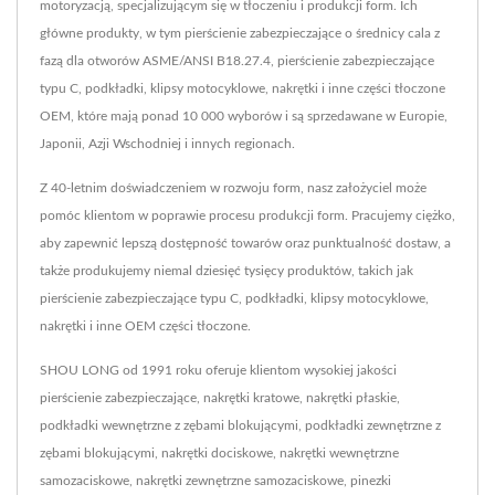
motoryzacją, specjalizującym się w tłoczeniu i produkcji form. Ich
główne produkty, w tym pierścienie zabezpieczające o średnicy cala z
fazą dla otworów ASME/ANSI B18.27.4, pierścienie zabezpieczające
typu C, podkładki, klipsy motocyklowe, nakrętki i inne części tłoczone
OEM, które mają ponad 10 000 wyborów i są sprzedawane w Europie,
Japonii, Azji Wschodniej i innych regionach.
Z 40-letnim doświadczeniem w rozwoju form, nasz założyciel może
pomóc klientom w poprawie procesu produkcji form. Pracujemy ciężko,
aby zapewnić lepszą dostępność towarów oraz punktualność dostaw, a
także produkujemy niemal dziesięć tysięcy produktów, takich jak
pierścienie zabezpieczające typu C, podkładki, klipsy motocyklowe,
nakrętki i inne OEM części tłoczone.
SHOU LONG od 1991 roku oferuje klientom wysokiej jakości
pierścienie zabezpieczające, nakrętki kratowe, nakrętki płaskie,
podkładki wewnętrzne z zębami blokującymi, podkładki zewnętrzne z
zębami blokującymi, nakrętki dociskowe, nakrętki wewnętrzne
samozaciskowe, nakrętki zewnętrzne samozaciskowe, pinezki