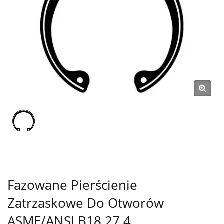
Samochodowych I
Motocyklowych (typ C
Pierścień Zabezpieczający,
Podkładka, Nakrętka
Blokująca, Klips, Sprężyna
Zabezpieczająca, Kołek) Od
1991 Roku | SHOU LONG
Fazowane Pierścienie
Zatrzaskowe Do Otworów
ASME/ANSI B18.27.4