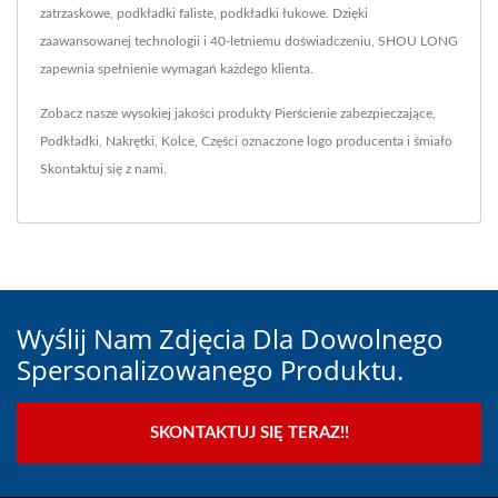
zatrzaskowe, podkładki faliste, podkładki łukowe. Dzięki
zaawansowanej technologii i 40-letniemu doświadczeniu, SHOU LONG
zapewnia spełnienie wymagań każdego klienta.
Zobacz nasze wysokiej jakości produkty
Pierścienie zabezpieczające
,
Podkładki
,
Nakrętki
,
Kolce
,
Części oznaczone logo producenta
i śmiało
Skontaktuj się z nami
.
Wyślij Nam Zdjęcia Dla Dowolnego
Spersonalizowanego Produktu.
SKONTAKTUJ SIĘ TERAZ!!