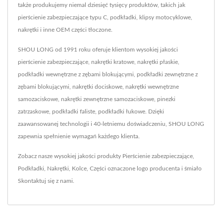
także produkujemy niemal dziesięć tysięcy produktów, takich jak
pierścienie zabezpieczające typu C, podkładki, klipsy motocyklowe,
nakrętki i inne OEM części tłoczone.
SHOU LONG od 1991 roku oferuje klientom wysokiej jakości
pierścienie zabezpieczające, nakrętki kratowe, nakrętki płaskie,
podkładki wewnętrzne z zębami blokującymi, podkładki zewnętrzne z
zębami blokującymi, nakrętki dociskowe, nakrętki wewnętrzne
samozaciskowe, nakrętki zewnętrzne samozaciskowe, pinezki
zatrzaskowe, podkładki faliste, podkładki łukowe. Dzięki
zaawansowanej technologii i 40-letniemu doświadczeniu, SHOU LONG
zapewnia spełnienie wymagań każdego klienta.
Zobacz nasze wysokiej jakości produkty
Pierścienie zabezpieczające
,
Podkładki
,
Nakrętki
,
Kolce
,
Części oznaczone logo producenta
i śmiało
Skontaktuj się z nami
.