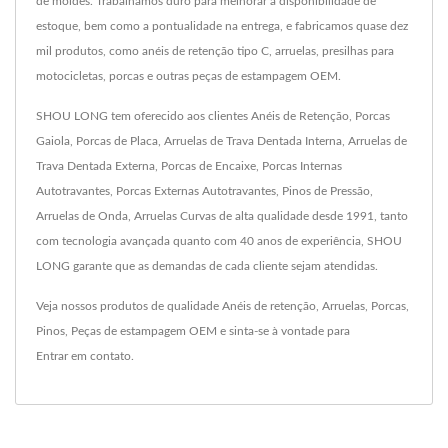
de moldes. Trabalhamos duro para melhorar a disponibilidade de
estoque, bem como a pontualidade na entrega, e fabricamos quase dez
mil produtos, como anéis de retenção tipo C, arruelas, presilhas para
motocicletas, porcas e outras peças de estampagem OEM.
SHOU LONG tem oferecido aos clientes Anéis de Retenção, Porcas
Gaiola, Porcas de Placa, Arruelas de Trava Dentada Interna, Arruelas de
Trava Dentada Externa, Porcas de Encaixe, Porcas Internas
Autotravantes, Porcas Externas Autotravantes, Pinos de Pressão,
Arruelas de Onda, Arruelas Curvas de alta qualidade desde 1991, tanto
com tecnologia avançada quanto com 40 anos de experiência, SHOU
LONG garante que as demandas de cada cliente sejam atendidas.
Veja nossos produtos de qualidade
Anéis de retenção
,
Arruelas
,
Porcas
,
Pinos
,
Peças de estampagem OEM
e sinta-se à vontade para
Entrar em contato
.