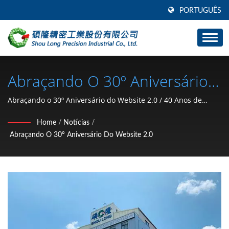
PORTUGUÊS
Abraçando O 30º Aniversário
Do Website 2.0 / Fabricante De
Abraçando o 30º Aniversário do Website 2.0 / 40 Anos de
Peças de Estampagem de Hardware Automotivo (Anel de
Peças De Hardware Para
Home
/
Notícias
/
retenção tipo C, arruela, porca de travamento, clipe, anel de
Abraçando O 30º Aniversário Do Website 2.0
Carros E Motocicletas (anel De
pressão, pino) Fabricante de Taiwan | SHOU LONG
Retenção Tipo C, Arruela,
Porca De Travamento, Clipe,
Anel De Pressão, Pino) Desde
1991 | SHOU LONG