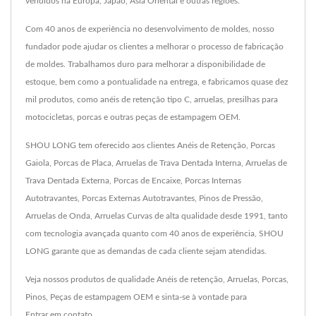
vendidos na Europa, Japão, Ásia Oriental e outras regiões.
Com 40 anos de experiência no desenvolvimento de moldes, nosso
fundador pode ajudar os clientes a melhorar o processo de fabricação
de moldes. Trabalhamos duro para melhorar a disponibilidade de
estoque, bem como a pontualidade na entrega, e fabricamos quase dez
mil produtos, como anéis de retenção tipo C, arruelas, presilhas para
motocicletas, porcas e outras peças de estampagem OEM.
SHOU LONG tem oferecido aos clientes Anéis de Retenção, Porcas
Gaiola, Porcas de Placa, Arruelas de Trava Dentada Interna, Arruelas de
Trava Dentada Externa, Porcas de Encaixe, Porcas Internas
Autotravantes, Porcas Externas Autotravantes, Pinos de Pressão,
Arruelas de Onda, Arruelas Curvas de alta qualidade desde 1991, tanto
com tecnologia avançada quanto com 40 anos de experiência, SHOU
LONG garante que as demandas de cada cliente sejam atendidas.
Veja nossos produtos de qualidade
Anéis de retenção
,
Arruelas
,
Porcas
,
Pinos
,
Peças de estampagem OEM
e sinta-se à vontade para
Entrar em contato
.