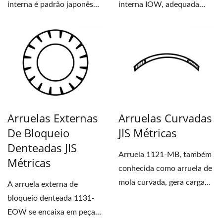
interna é padrão japonês
interna IOW, adequada
JIS B1251 (B1255), é
para peças que requerem...
frequentemente...
Arruelas Externas
Arruelas Curvadas
De Bloqueio
JIS Métricas
Denteadas JIS
Arruela 1121-MB, também
Métricas
conhecida como arruela de
mola curvada, gera carga
A arruela externa de
para absorver folgas...
bloqueio denteada 1131-
EOW se encaixa em peças