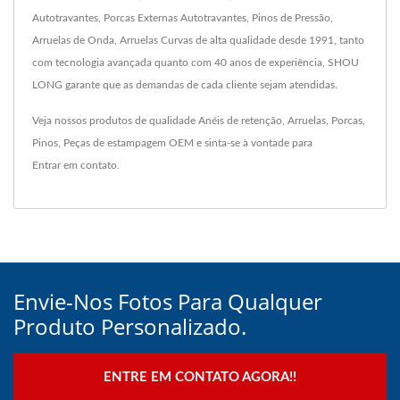
Autotravantes, Porcas Externas Autotravantes, Pinos de Pressão,
Arruelas de Onda, Arruelas Curvas de alta qualidade desde 1991, tanto
com tecnologia avançada quanto com 40 anos de experiência, SHOU
LONG garante que as demandas de cada cliente sejam atendidas.
Veja nossos produtos de qualidade
Anéis de retenção
,
Arruelas
,
Porcas
,
Pinos
,
Peças de estampagem OEM
e sinta-se à vontade para
Entrar em contato
.
Envie-Nos Fotos Para Qualquer
Produto Personalizado.
ENTRE EM CONTATO AGORA!!