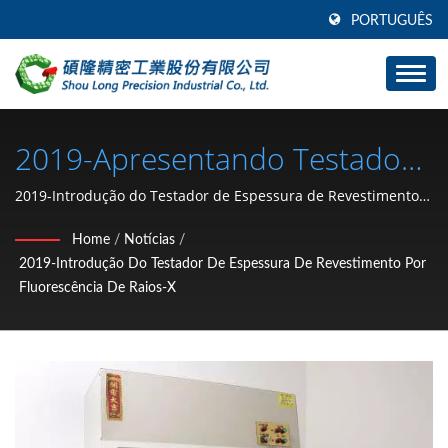
PORTUGUÊS
2019-Apresentando Testador
De Espessura De
2019-Introdução do Testador de Espessura de Revestimento
por Fluorescência de Raios-X / 40 Anos de Peças de
Revestimento Por
Home
/
Notícias
/
Estampagem de Hardware Automotivo (Anel de retenção tipo
2019-Introdução Do Testador De Espessura De Revestimento Por
Fluorescência De Raios-X /
C, arruela, porca de travamento, clipe, anel de pressão, pino)
Fluorescência De Raios-X
Fabricante de Taiwan | SHOU LONG
Fabricante De Peças De
Hardware Para Carros E
Motocicletas (anel De
Retenção Tipo C, Arruela,