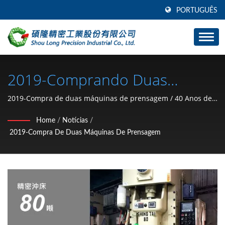
PORTUGUÊS
2019-Comprando Duas
Máquinas De Prensagem /
2019-Compra de duas máquinas de prensagem / 40 Anos de
Peças de Estampagem de Hardware Automotivo (Anel de
Fabricante De Peças De
Home
/
Notícias
/
retenção tipo C, arruela, porca de travamento, clipe, anel de
2019-Compra De Duas Máquinas De Prensagem
Hardware Para Carros E
pressão, pino) Fabricante de Taiwan | SHOU LONG
Motocicletas (anel De
Retenção Tipo C, Arruela,
Porca De Travamento, Clipe,
Anel De Pressão, Pino) Desde