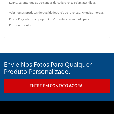
LONG garante que as demandas de cada cliente sejam atendidas.
Veja nossos produtos de qualidade
Anéis de retenção
,
Arruelas
,
Porcas
,
Pinos
,
Peças de estampagem OEM
e sinta-se à vontade para
Entrar em contato
.
Envie-Nos Fotos Para Qualquer
Produto Personalizado.
ENTRE EM CONTATO AGORA!!