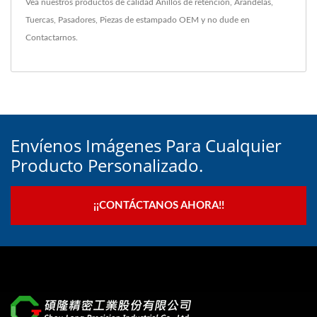
Vea nuestros productos de calidad
Anillos de retención
,
Arandelas
,
Tuercas
,
Pasadores
,
Piezas de estampado OEM
y no dude en
Contactarnos
.
Envíenos Imágenes Para Cualquier
Producto Personalizado.
¡¡CONTÁCTANOS AHORA!!