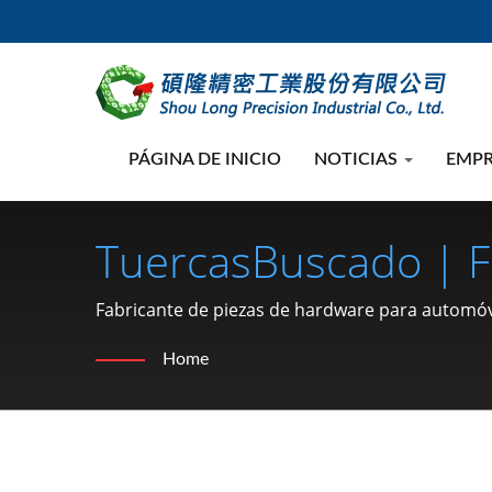
PÁGINA DE INICIO
NOTICIAS
EMP
TuercasBuscado | F
Automóviles Y Motoci
Fabricante de piezas de hardware para automóvile
pasador) desde 1991 | SHOU LONG
Tuerca De Bloqueo, 
Home
| SHOU LONG