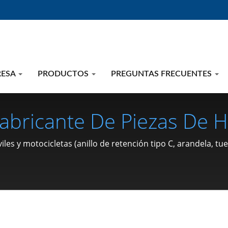
RESA
PRODUCTOS
PREGUNTAS FRECUENTES
abricante De Piezas De 
cletas (anillo De Retenci
s y motocicletas (anillo de retención tipo C, arandela, tuer
Clip, Anillo De Presión, 