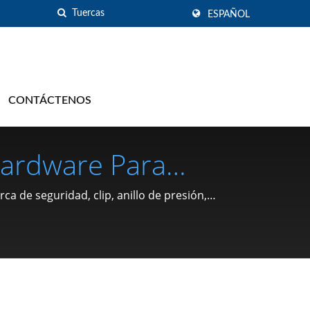
ESPAÑOL
CONTÁCTENOS
Hardware Para
ón Tipo C, Arandela,
ca de seguridad, clip, anillo de presión,
Pasador) Desde 1991