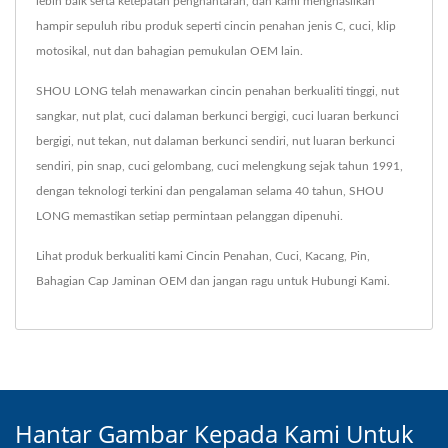
lebih baik serta ketepatan penghantaran, dan kami menghasilkan
hampir sepuluh ribu produk seperti cincin penahan jenis C, cuci, klip
motosikal, nut dan bahagian pemukulan OEM lain.
SHOU LONG telah menawarkan cincin penahan berkualiti tinggi, nut
sangkar, nut plat, cuci dalaman berkunci bergigi, cuci luaran berkunci
bergigi, nut tekan, nut dalaman berkunci sendiri, nut luaran berkunci
sendiri, pin snap, cuci gelombang, cuci melengkung sejak tahun 1991,
dengan teknologi terkini dan pengalaman selama 40 tahun, SHOU
LONG memastikan setiap permintaan pelanggan dipenuhi.
Lihat produk berkualiti kami
Cincin Penahan
,
Cuci
,
Kacang
,
Pin
,
Bahagian Cap Jaminan OEM
dan jangan ragu untuk
Hubungi Kami
.
Hantar Gambar Kepada Kami Untuk