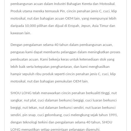
pembangunan acuan dalam Industri Bahagian Kereta dan Motosikal.
Produk utama mereka termasuk Pin, cincin penahan jenis C, cuci, klip
motosikal, nut dan bahagian acuan OEM lain, yang mempunyai lebih
daripada 10,000 pilihan dan dijual di Eropah, Jepun, Asia Timur dan
kawasan lain.
Dengan pengalaman selama 40 tahun dalam pembangunan acuan,
pengasas kami dapat membantu pelanggan dalam meningkatkan proses
pembuatan acuan. Kami bekerja keras untuk ketersediaan stok yang
lebih baik serta ketepatan penghantaran, dan kami menghasilkan
hampir sepuluh ribu produk seperti cincin penahan jenis C, cuci, klip
motosikal, nut dan bahagian pemukulan OEM lain.
SHOU LONG telah menawarkan cincin penahan berkualiti tinggi, nut
sangkar, nut plat, cuci dalaman berkunci bergigi, cuci luaran berkunci
bergigi, nut tekan, nut dalaman berkunci sendiri, nut luaran berkunci
sendiri, pin snap, cuci gelombang, cuci melengkung sejak tahun 1991,
dengan teknologi terkini dan pengalaman selama 40 tahun, SHOU
LONG memastikan setiap permintaan pelanggan dipenuhi.