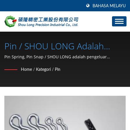
BAHASA MELAYU
Pin / SHOU LONG Adalah
Pengeluar Pemegang Kunci
Pin Spring, Pin Snap / SHOU LONG adalah pengeluar
pemegang kunci perkakasan kereta dan pembangunan
Perkakasan Kereta Dan
Home
/
Kategori
/
Pin
acuan.
Pembangunan Acuan.