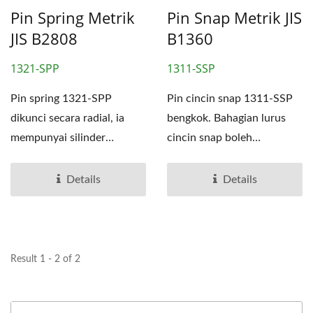
Pin Spring Metrik
Pin Snap Metrik JIS
JIS B2808
B1360
1321-SPP
1311-SSP
Pin spring 1321-SPP
Pin cincin snap 1311-SSP
dikunci secara radial, ia
bengkok. Bahagian lurus
mempunyai silinder
cincin snap boleh
berongga di dalam.
dimasukkan ke dalam
Diameter...
lubang...
Details
Details
Result 1 - 2 of 2