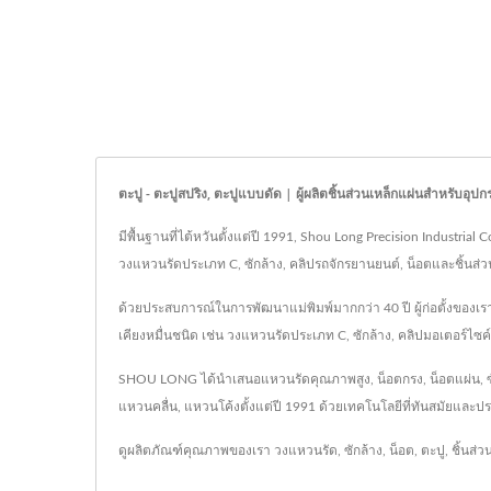
ตะปู - ตะปูสปริง, ตะปูแบบดัด | ผู้ผลิตชิ้นส่วนเหล็กแผ่นสำหรับ
มีพื้นฐานที่ไต้หวันตั้งแต่ปี 1991, Shou Long Precision Industr
วงแหวนรัดประเภท C, ซักล้าง, คลิปรถจักรยานยนต์, น็อตและชิ้นส่วน
ด้วยประสบการณ์ในการพัฒนาแม่พิมพ์มากกว่า 40 ปี ผู้ก่อตั้งของเ
เคียงหมื่นชนิด เช่น วงแหวนรัดประเภท C, ซักล้าง, คลิปมอเตอร์ไซค
SHOU LONG ได้นำเสนอแหวนรัดคุณภาพสูง, น็อตกรง, น็อตแผ่น, ซั
แหวนคลื่น, แหวนโค้งตั้งแต่ปี 1991 ด้วยเทคโนโลยีที่ทันสมัย
ดูผลิตภัณฑ์คุณภาพของเรา
วงแหวนรัด
,
ซักล้าง
,
น็อต
,
ตะปู
,
ชิ้นส