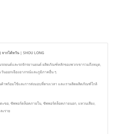
พิน) จากไต้หวัน | SHOU LONG
ิ้นส่วนรถยนต์และรถจักรยานยนต์ ผลิตภัณฑ์หลักของพวกเขารวมถึงหมุด,
ตะวันออกเฉียงอาภรณ์และภูมิภาคอื่น ๆ
นค้าพร้อมใช้และการส่งมอบที่ตรงเวลา และเราผลิตผลิตภัณฑ์ใกล้
ตะขอ, ซัพพอร์ตล็อคภายใน, ซัพพอร์ตล็อคภายนอก, แหวนเสียง,
่ละราย