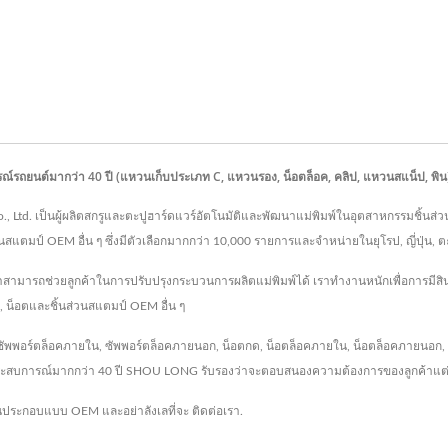
อุปกรณ์รถยนต์มากว่า 40 ปี (แหวนเก็บประเภท C, แหวนรอง, น็อตล็อค, คลิป, แหวนสแน็ป, 
ial Co., Ltd. เป็นผู้ผลิตสกรูและตะปูฮาร์ดแวร์อัตโนมัติและพัฒนาแม่พิมพ์ในอุตสาหกรรมช
สแตมป์ OEM อื่น ๆ ซึ่งมีตัวเลือกมากกว่า 10,000 รายการและจำหน่ายในยุโรป, ญี่ปุ่น, 
ราสามารถช่วยลูกค้าในการปรับปรุงกระบวนการผลิตแม่พิมพ์ได้ เราทำงานหนักเพื่อการมีสิ
์, น็อตและชิ้นส่วนสแตมป์ OEM อื่น ๆ
พพอร์ตล็อคภายใน, ซัพพอร์ตล็อคภายนอก, น็อตกด, น็อตล็อคภายใน, น็อตล็อคภายนอก, 
และประสบการณ์มากกว่า 40 ปี SHOU LONG รับรองว่าจะตอบสนองความต้องการของลูกค้าแต
่วนประกอบแบบ OEM
และอย่าลังเลที่จะ
ติดต่อเรา
.