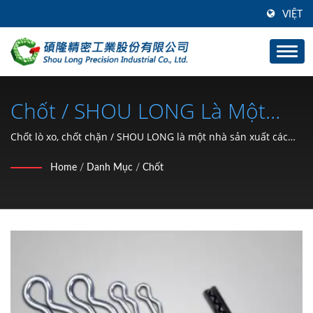
VIỆT
Chốt / SHOU LONG Là Một
Nhà Sản Xuất Các Sản Phẩm
Chốt lò xo, chốt chặn / SHOU LONG là một nhà sản xuất các
sản phẩm phụ tùng ô tô, dập kim loại và phát triển khuôn
Phụ Tùng Ô Tô, Dập Kim Loại
Home
/
Danh Mục
/
Chốt
mẫu.
Và Phát Triển Khuôn Mẫu.