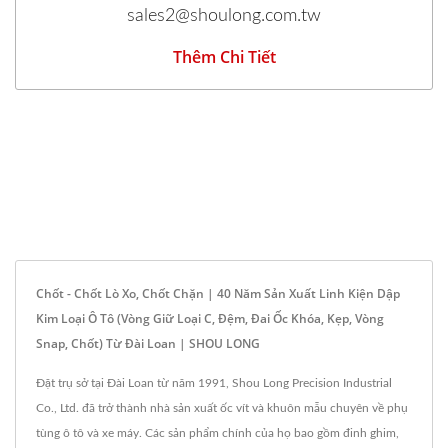
sales2@shoulong.com.tw
Thêm Chi Tiết
Chốt - Chốt Lò Xo, Chốt Chặn | 40 Năm Sản Xuất Linh Kiện Dập
Kim Loại Ô Tô (vòng Giữ Loại C, Đệm, Đai Ốc Khóa, Kẹp, Vòng
Snap, Chốt) Từ Đài Loan | SHOU LONG
Đặt trụ sở tại Đài Loan từ năm 1991, Shou Long Precision Industrial
Co., Ltd. đã trở thành nhà sản xuất ốc vít và khuôn mẫu chuyên về phụ
tùng ô tô và xe máy. Các sản phẩm chính của họ bao gồm đinh ghim,