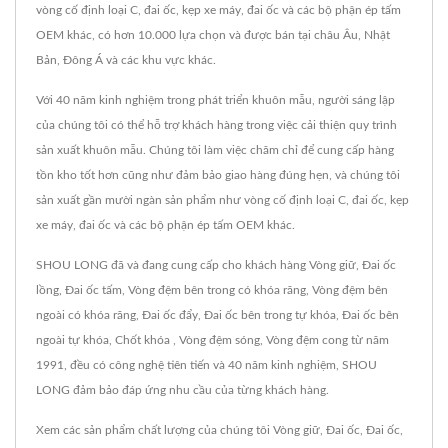
vòng cố định loại C, đai ốc, kẹp xe máy, đai ốc và các bộ phận ép tấm
OEM khác, có hơn 10.000 lựa chọn và được bán tại châu Âu, Nhật
Bản, Đông Á và các khu vực khác.
Với 40 năm kinh nghiệm trong phát triển khuôn mẫu, người sáng lập
của chúng tôi có thể hỗ trợ khách hàng trong việc cải thiện quy trình
sản xuất khuôn mẫu. Chúng tôi làm việc chăm chỉ để cung cấp hàng
tồn kho tốt hơn cũng như đảm bảo giao hàng đúng hẹn, và chúng tôi
sản xuất gần mười ngàn sản phẩm như vòng cố định loại C, đai ốc, kẹp
xe máy, đai ốc và các bộ phận ép tấm OEM khác.
SHOU LONG đã và đang cung cấp cho khách hàng Vòng giữ, Đai ốc
lồng, Đai ốc tấm, Vòng đệm bên trong có khóa răng, Vòng đệm bên
ngoài có khóa răng, Đai ốc đẩy, Đai ốc bên trong tự khóa, Đai ốc bên
ngoài tự khóa, Chốt khóa , Vòng đệm sóng, Vòng đệm cong từ năm
1991, đều có công nghệ tiên tiến và 40 năm kinh nghiệm, SHOU
LONG đảm bảo đáp ứng nhu cầu của từng khách hàng.
Xem các sản phẩm chất lượng của chúng tôi
Vòng giữ
,
Đai ốc
,
Đai ốc
,