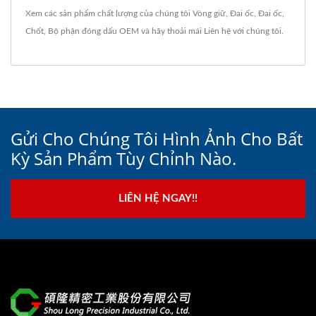
Xem các sản phẩm chất lượng của chúng tôi
Vòng giữ
,
Đai ốc
,
Đai ốc
,
Chốt
,
Bộ phận đóng dấu OEM
và hãy thoải mái
Liên hệ với chúng tôi
.
Gửi Cho Chúng Tôi Hình Ảnh Cho Bất
Kỳ Sản Phẩm Tùy Chỉnh Nào.
LIÊN HỆ NGAY!!