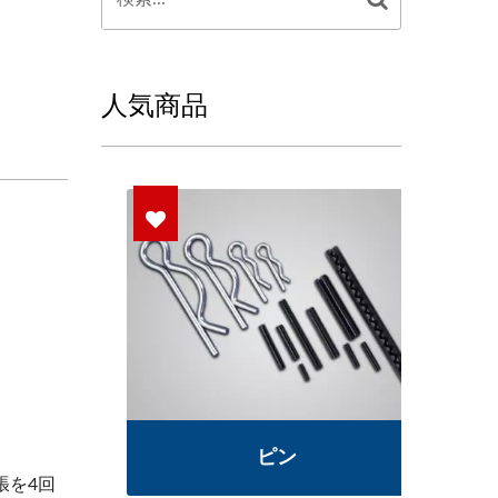
人気商品
部品
ピン
張を4回