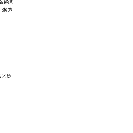
塩霧試
::製造
蛍光塗