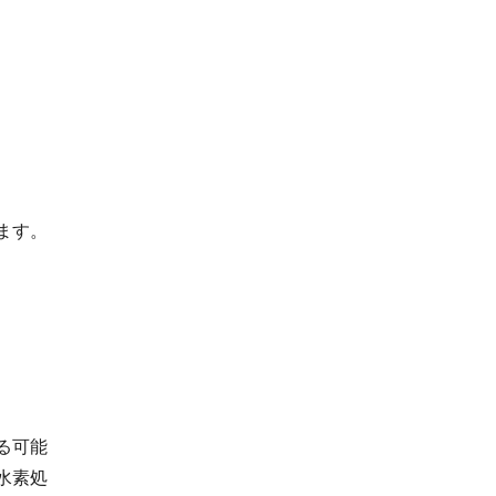
ます。
る可能
水素処