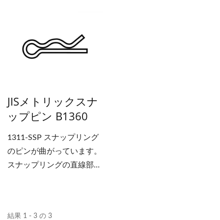
ダーがあります。ボディの
とができます。面取り部分
直径は穴の直径よりも大き
が挿入されると、部品は径
いため、面取り部分は簡単
方向にロックされ、密着し
に穴に挿入できます。面取
て接続されます。
り部分が挿入されると、部
品は密接に接続されます。
JISメトリックスナ
ップピン B1360
1311-SSP スナップリング
のピンが曲がっています。
スナップリングの直線部分
は、他の部品の穴に挿入で
き、推進方向の動きを防
ぎ、ワークピース間の伝達
結果 1 - 3 の 3