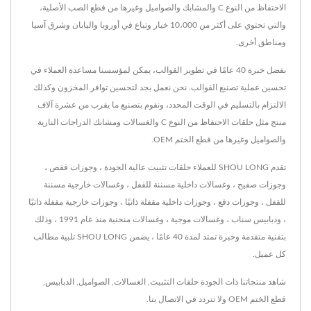
الاحتفاظ من النوع C والمشابك والصواميل وغيرها من قطع الصب الأصلية،
والتي تحتوي على أكثر من 10،000 خيار وتباع في أوروبا واليابان وشرق آسيا
ومناطق أخرى.
بفضل خبرة 40 عامًا في تطوير القوالب، يمكن لمؤسسنا مساعدة العملاء في
تحسين عملية تصنيع القوالب. نحن نعمل بجد لتحسين توافر المخزون وكذلك
الالتزام بالتسليم في الوقت المحدد، ونقوم بتصنيع ما يقرب من عشرة آلاف
منتج مثل حلقات الاحتفاظ من النوع C والغسالات ومشابك الدراجات النارية
والصواميل وغيرها من قطع الختم OEM.
تقدم SHOU LONG للعملاء حلقات تثبيت عالية الجودة ، وجوزات قفص ،
وجوزات صفيح ، وغسالات داخلية مسننة للقفل ، وغسالات خارجية مسننة
للقفل ، وجوزات دفع ، وجوزات داخلية مقفلة ذاتيًا ، وجوزات خارجية مقفلة ذاتيًا
، ودبابيس سناب ، وغسالات موجية ، وغسالات منحنية منذ عام 1991 ، وذلك
بتقنية متقدمة وخبرة تمتد لمدة 40 عامًا ، يضمن SHOU LONG تلبية مطالب
كل عميل.
شاهد منتجاتنا ذات الجودة
حلقات التثبيت
,
الغسالات
,
الصواميل
,
الدبابيس
,
قطع الختم OEM
ولا تتردد في
الاتصال بنا
.