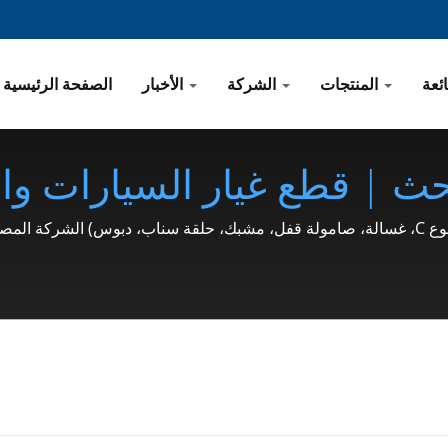
المنتجات
الشركة
الأخبار
الصفحة الرئيسية
تم OEMتم البحث | قطع غيار السيارات
(حلقة تثبيت من النوع C، غسالة، صامولة 
SHOU LON
19 | SHOU LONG