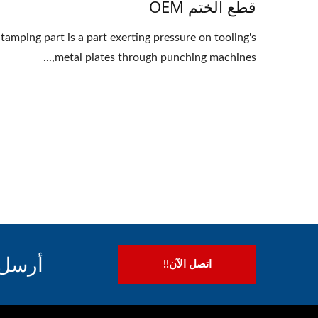
قطع الختم OEM
tamping part is a part exerting pressure on tooling's
metal plates through punching machines,...
أرسل 
اتصل الآن!!