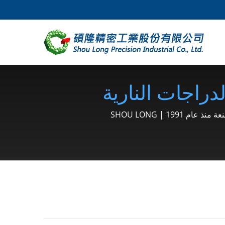
 والدراجات النارية
قفل، مشبك، حلقة سناب،