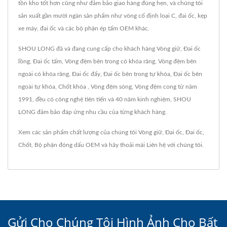
tồn kho tốt hơn cũng như đảm bảo giao hàng đúng hẹn, và chúng tôi
sản xuất gần mười ngàn sản phẩm như vòng cố định loại C, đai ốc, kẹp
xe máy, đai ốc và các bộ phận ép tấm OEM khác.
SHOU LONG đã và đang cung cấp cho khách hàng Vòng giữ, Đai ốc
lồng, Đai ốc tấm, Vòng đệm bên trong có khóa răng, Vòng đệm bên
ngoài có khóa răng, Đai ốc đẩy, Đai ốc bên trong tự khóa, Đai ốc bên
ngoài tự khóa, Chốt khóa , Vòng đệm sóng, Vòng đệm cong từ năm
1991, đều có công nghệ tiên tiến và 40 năm kinh nghiệm, SHOU
LONG đảm bảo đáp ứng nhu cầu của từng khách hàng.
Xem các sản phẩm chất lượng của chúng tôi
Vòng giữ
,
Đai ốc
,
Đai ốc
,
Chốt
,
Bộ phận đóng dấu OEM
và hãy thoải mái
Liên hệ với chúng tôi
.
Gửi Cho Chúng Tôi Hình Ảnh Cho Bất