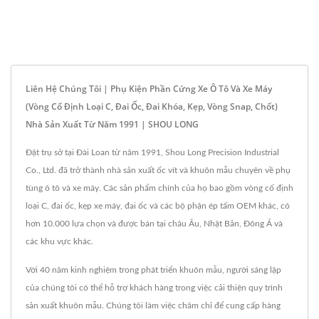
Liên Hệ Chúng Tôi | Phụ Kiện Phần Cứng Xe Ô Tô Và Xe Máy
(vòng Cố Định Loại C, Đai Ốc, Đai Khóa, Kẹp, Vòng Snap, Chốt)
Nhà Sản Xuất Từ Năm 1991 | SHOU LONG
Đặt trụ sở tại Đài Loan từ năm 1991, Shou Long Precision Industrial
Co., Ltd. đã trở thành nhà sản xuất ốc vít và khuôn mẫu chuyên về phụ
tùng ô tô và xe máy. Các sản phẩm chính của họ bao gồm vòng cố định
loại C, đai ốc, kẹp xe máy, đai ốc và các bộ phận ép tấm OEM khác, có
hơn 10.000 lựa chọn và được bán tại châu Âu, Nhật Bản, Đông Á và
các khu vực khác.
Với 40 năm kinh nghiệm trong phát triển khuôn mẫu, người sáng lập
của chúng tôi có thể hỗ trợ khách hàng trong việc cải thiện quy trình
sản xuất khuôn mẫu. Chúng tôi làm việc chăm chỉ để cung cấp hàng