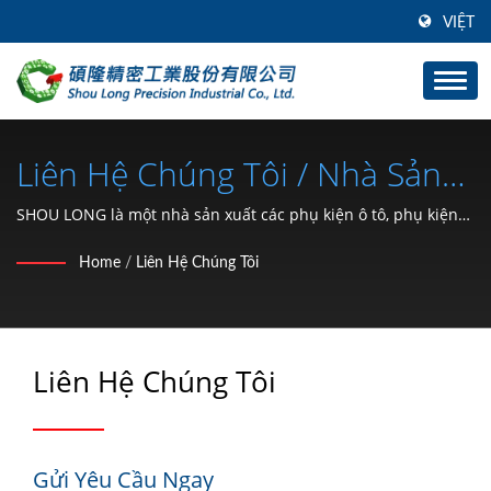
VIỆT
Liên Hệ Chúng Tôi / Nhà Sản
Xuất Phụ Tùng Xe Ô Tô Và Xe
SHOU LONG là một nhà sản xuất các phụ kiện ô tô, phụ kiện
cứng và phát triển khuôn mẫu.
Máy (vòng Giữ Loại C, Đế, Ốc
Home
/
Liên Hệ Chúng Tôi
Khóa, Kẹp, Vòng Khóa, Chốt)
Từ Năm 1991 | SHOU LONG
Liên Hệ Chúng Tôi
Gửi Yêu Cầu Ngay