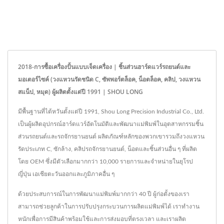
2018-การซื้อเครื่องปั้นแบบเจ็ดเครื่อง | ชิ้นส่วนฮาร์ดแวร์รถยนต์และ
มอเตอร์ไซค์ (วงแหวนรัดชนิด C, ซัพพอร์ตล็อค, น็อตล็อค, คลิป, วงแหวน
สแน็ป, หมุด) ผู้ผลิตตั้งแต่ปี 1991 | SHOU LONG
มีพื้นฐานที่ไต้หวันตั้งแต่ปี 1991, Shou Long Precision Industrial Co., Ltd.
เป็นผู้ผลิตอุปกรณ์ฮาร์ดแวร์อัตโนมัติและพัฒนาแม่พิมพ์ในอุตสาหกรรมชิ้น
ส่วนรถยนต์และรถจักรยานยนต์ ผลิตภัณฑ์หลักของพวกเขารวมถึงวงแหวน
รัดประเภท C, ซักล้าง, คลิปรถจักรยานยนต์, น็อตและชิ้นส่วนอื่น ๆ ที่ผลิต
โดย OEM ซึ่งมีตัวเลือกมากกว่า 10,000 รายการและจำหน่ายในยุโรป
ญี่ปุ่น เอเชียตะวันออกและภูมิภาคอื่น ๆ
ด้วยประสบการณ์ในการพัฒนาแม่พิมพ์มากกว่า 40 ปี ผู้ก่อตั้งของเรา
สามารถช่วยลูกค้าในการปรับปรุงกระบวนการผลิตแม่พิมพ์ได้ เราทำงาน
หนักเพื่อการมีสินค้าพร้อมใช้และการส่งมอบที่ตรงเวลา และเราผลิต