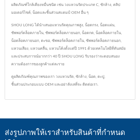
ผลิตภัณฑ์ใกล้เคียงหมื่นชนิด เช่น วงแหวนรัดประเภท C, ซักล้าง, คลิป
มอเตอร์ไซค์, น็อตและชิ้นส่วนสแตมป์ OEM อื่น ๆ
SHOU LONG ได้นำเสนอแหวนรัดคุณภาพสูง, น็อตกรง, น็อตแผ่น,
ซัพพอร์ตล็อคภายใน, ซัพพอร์ตล็อคภายนอก, น็อตกด, น็อตล็อคภายใน,
น็อตล็อคภายนอก, ตะขอ, ซัพพอร์ตล็อคภายใน, ซัพพอร์ตล็อคภายนอก,
แหวนเสียง, แหวนคลื่น, แหวนโค้งตั้งแต่ปี 1991 ด้วยเทคโนโลยีที่ทันสมัย
และประสบการณ์มากกว่า 40 ปี SHOU LONG รับรองว่าจะตอบสนอง
ความต้องการของลูกค้าแต่ละราย
ดูผลิตภัณฑ์คุณภาพของเรา
วงแหวนรัด
,
ซักล้าง
,
น็อต
,
ตะปู
,
ชิ้นส่วนประกอบแบบ OEM
และอย่าลังเลที่จะ
ติดต่อเรา
.
ส่งรูปภาพให้เราสำหรับสินค้าที่กำหนด