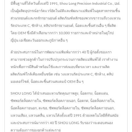
มีพื้นฐานที่ไต้หวันตั้งแต่ปี 1991, Shou Long Precision Industrial Co., Ltd.
เป็นผู้ผลิตอุปกรณ์ฮาร์ดแวร์อัตโนมัติและพัฒนาแม่พิมพ์ในอุตสาหกรรมชิ้น
ส่วนรถยนต์และรถจักรยานยนต์ ผลิตภัณฑ์หลักของพวกเขารวมถึงวงแหวน
รัดประเภท C, ซักล้าง, คลิปรถจักรยานยนต์, น็อตและชิ้นส่วนอื่น ๆ ที่ผลิต
โดย OEM ซึ่งมีตัวเลือกมากกว่า 10,000 รายการและจำหน่ายในยุโรป
ญี่ปุ่น เอเชียตะวันออกและภูมิภาคอื่น ๆ
ด้วยประสบการณ์ในการพัฒนาแม่พิมพ์มากกว่า 40 ปี ผู้ก่อตั้งของเรา
สามารถช่วยลูกค้าในการปรับปรุงกระบวนการผลิตแม่พิมพ์ได้ เราทำงาน
หนักเพื่อการมีสินค้าพร้อมใช้และการส่งมอบที่ตรงเวลา และเราผลิต
ผลิตภัณฑ์ใกล้เคียงหมื่นชนิด เช่น วงแหวนรัดประเภท C, ซักล้าง, คลิป
มอเตอร์ไซค์, น็อตและชิ้นส่วนสแตมป์ OEM อื่น ๆ
SHOU LONG ได้นำเสนอแหวนรัดคุณภาพสูง, น็อตกรง, น็อตแผ่น,
ซัพพอร์ตล็อคภายใน, ซัพพอร์ตล็อคภายนอก, น็อตกด, น็อตล็อคภายใน,
น็อตล็อคภายนอก, ตะขอ, ซัพพอร์ตล็อคภายใน, ซัพพอร์ตล็อคภายนอก,
แหวนเสียง, แหวนคลื่น, แหวนโค้งตั้งแต่ปี 1991 ด้วยเทคโนโลยีที่ทันสมัย
และประสบการณ์มากกว่า 40 ปี SHOU LONG รับรองว่าจะตอบสนอง
ความต้องการของลูกค้าแต่ละราย