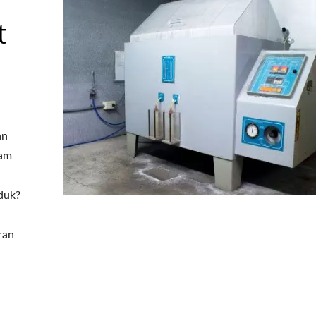
t
an
ram
oduk?
ran
Bahagian Cap OE
Pemetik