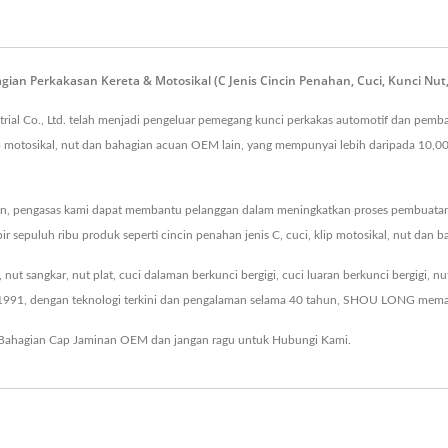
n Perkakasan Kereta & Motosikal (C Jenis Cincin Penahan, Cuci, Kunci Nut, 
trial Co., Ltd. telah menjadi pengeluar pemegang kunci perkakas automotif dan pem
p motosikal, nut dan bahagian acuan OEM lain, yang mempunyai lebih daripada 10,000
pengasas kami dapat membantu pelanggan dalam meningkatkan proses pembuatan acu
r sepuluh ribu produk seperti cincin penahan jenis C, cuci, klip motosikal, nut dan
t sangkar, nut plat, cuci dalaman berkunci bergigi, cuci luaran berkunci bergigi, nut
un 1991, dengan teknologi terkini dan pengalaman selama 40 tahun, SHOU LONG memas
Bahagian Cap Jaminan OEM
dan jangan ragu untuk
Hubungi Kami
.