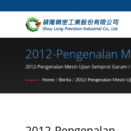
2012-Pengenalan Me
Bahagian Kenderaan 
2012-Pengenalan Mesin Ujian Semprot Garam / 40
snap, pin) Pengeluar Dari Taiwan | SHOU LONG
Kunci Mur, Klip, Ci
Home
/
Berita
/
2012-Pengenalan Mesin U
2012-Pengenalan