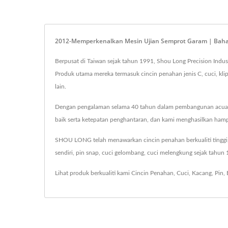
2012-Memperkenalkan Mesin Ujian Semprot Garam | Bahagia
Berpusat di Taiwan sejak tahun 1991, Shou Long Precision Indus
Produk utama mereka termasuk cincin penahan jenis C, cuci, kli
lain.
Dengan pengalaman selama 40 tahun dalam pembangunan acuan, 
baik serta ketepatan penghantaran, dan kami menghasilkan hampi
SHOU LONG telah menawarkan cincin penahan berkualiti tinggi, nu
sendiri, pin snap, cuci gelombang, cuci melengkung sejak tah
Lihat produk berkualiti kami
Cincin Penahan
,
Cuci
,
Kacang
,
Pin
,