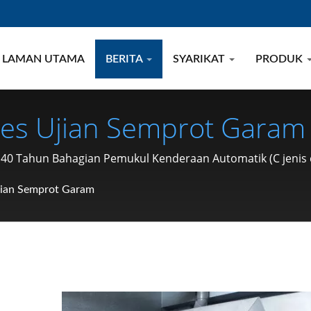
LAMAN UTAMA
BERITA
SYARIKAT
PRODUK
s Ujian Semprot Garam 
& Motosikal (Cincin Pena
 Tahun Bahagian Pemukul Kenderaan Automatik (C jenis cinc
ncin Snap, Pin) Sejak 19
jian Semprot Garam