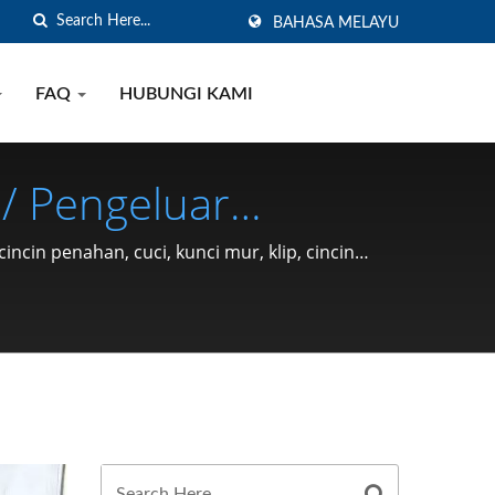
BAHASA MELAYU
FAQ
HUBUNGI KAMI
/ Pengeluar
han Jenis C, Cuci,
in penahan, cuci, kunci mur, klip, cincin
91 | SHOU LONG