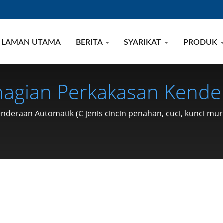
LAMAN UTAMA
BERITA
SYARIKAT
PRODUK
hagian Perkakasan Kende
 Cuci, Nut Kunci, Klip, Ci
eraan Automatik (C jenis cincin penahan, cuci, kunci mur, k
991 | SHOU LONG