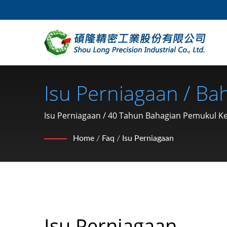
Isu Perniagaan / Ba
Jenis Cincin Penahan,
Isu Perniagaan / 40 Tahun Bahagian Pemukul Kend
SHOU LONG
Pengeluar Sejak 1
Home
/
Faq
/
Isu Perniagaan
Isu Perniagaan