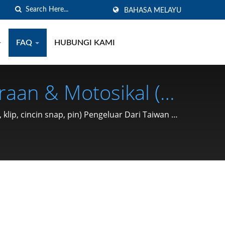
BAHASA MELAYU
FAQ
HUBUNGI KAMI
raan & Motosikal (C
ncin Snap, Pin)
lip, cincin snap, pin) Pengeluar Dari Taiwan |