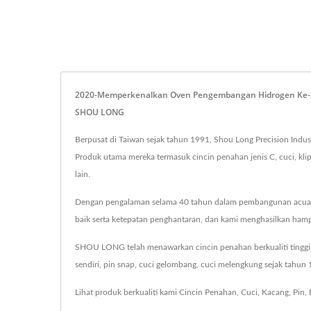
2020-Memperkenalkan Oven Pengembangan Hidrogen Ke-5 | P
SHOU LONG
Berpusat di Taiwan sejak tahun 1991, Shou Long Precision Indus
Produk utama mereka termasuk cincin penahan jenis C, cuci, kli
lain.
Dengan pengalaman selama 40 tahun dalam pembangunan acuan, 
baik serta ketepatan penghantaran, dan kami menghasilkan hampi
SHOU LONG telah menawarkan cincin penahan berkualiti tinggi, nu
sendiri, pin snap, cuci gelombang, cuci melengkung sejak tah
Lihat produk berkualiti kami
Cincin Penahan
,
Cuci
,
Kacang
,
Pin
,