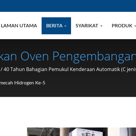
LAMAN UTAMA
BERITA
SYARIKAT
PRODUK
an Oven Pengembangan 
 Kenderaan & Motosikal 
40 Tahun Bahagian Pemukul Kenderaan Automatik (C jenis ci
Muter, Klip, Cincin Rintan
mecah Hidrogen Ke-5