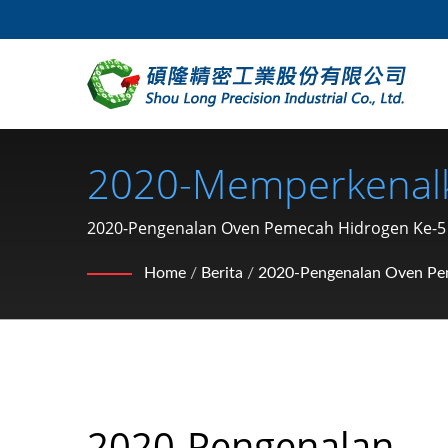
2020-Memperkenalk
Pengeluar Bahagian
2020-Pengenalan Oven Pemecah Hidrogen Ke-5 / 
snap, pin) Pengeluar Dari Taiwan | SHOU LONG
Jenis C, Cuci, Kunci 
Home
/
Berita
/
2020-Pengenalan Oven Pe
| SHOU LONG
2020-Pengenalan