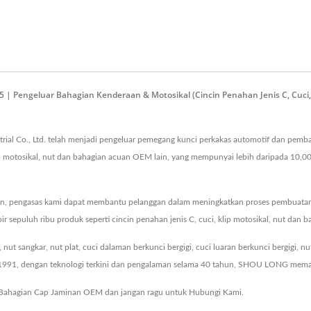
engeluar Bahagian Kenderaan & Motosikal (Cincin Penahan Jenis C, Cuci, Kun
trial Co., Ltd. telah menjadi pengeluar pemegang kunci perkakas automotif dan pem
p motosikal, nut dan bahagian acuan OEM lain, yang mempunyai lebih daripada 10,000
pengasas kami dapat membantu pelanggan dalam meningkatkan proses pembuatan acu
r sepuluh ribu produk seperti cincin penahan jenis C, cuci, klip motosikal, nut dan
t sangkar, nut plat, cuci dalaman berkunci bergigi, cuci luaran berkunci bergigi, nut
un 1991, dengan teknologi terkini dan pengalaman selama 40 tahun, SHOU LONG memas
Bahagian Cap Jaminan OEM
dan jangan ragu untuk
Hubungi Kami
.