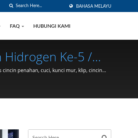
BAHASA MELAYU
FAQ
HUBUNGI KAMI
Hidrogen Ke-5 /
(Cincin Penahan
ncin penahan, cuci, kunci mur, klip, cincin
gan, Pin) Sejak 1991