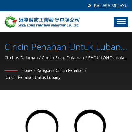
BAHASA MELAYU
Cincin Penahan Untuk Lubang
/ SHOU LONG Adalah
Circlips Dalaman / Cincin Snap Dalaman / SHOU LONG adalah
pengeluar pemegang kunci perkakasan kereta dan
Pengeluar Pemegang Kunci
Home
/
Kategori
/
Cincin Penahan
/
pembangunan acuan.
Cincin Penahan Untuk Lubang
Perkakasan Kereta Dan
Pembangunan Acuan.