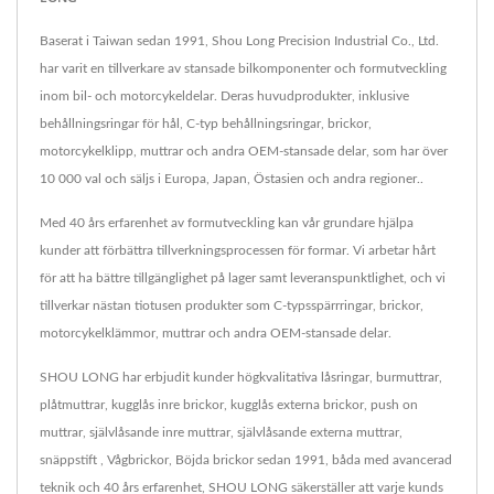
Baserat i Taiwan sedan 1991, Shou Long Precision Industrial Co., Ltd.
har varit en tillverkare av stansade bilkomponenter och formutveckling
inom bil- och motorcykeldelar. Deras huvudprodukter, inklusive
behållningsringar för hål, C-typ behållningsringar, brickor,
motorcykelklipp, muttrar och andra OEM-stansade delar, som har över
10 000 val och säljs i Europa, Japan, Östasien och andra regioner..
Med 40 års erfarenhet av formutveckling kan vår grundare hjälpa
kunder att förbättra tillverkningsprocessen för formar. Vi arbetar hårt
för att ha bättre tillgänglighet på lager samt leveranspunktlighet, och vi
tillverkar nästan tiotusen produkter som C-typsspärrringar, brickor,
motorcykelklämmor, muttrar och andra OEM-stansade delar.
SHOU LONG har erbjudit kunder högkvalitativa låsringar, burmuttrar,
plåtmuttrar, kugglås inre brickor, kugglås externa brickor, push on
muttrar, självlåsande inre muttrar, självlåsande externa muttrar,
snäppstift , Vågbrickor, Böjda brickor sedan 1991, båda med avancerad
teknik och 40 års erfarenhet, SHOU LONG säkerställer att varje kunds