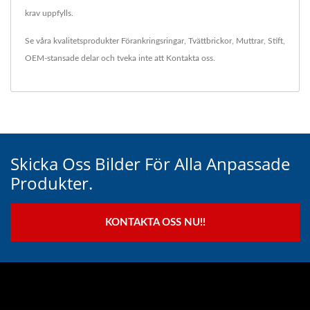
krav uppfylls.
Se våra kvalitetsprodukter
Förankringsringar
,
Tvättbrickor
,
Muttrar
,
Stift
,
OEM-stansade delar
och tveka inte att
Kontakta oss
.
Skicka Oss Bilder För Alla Anpassade
Produkter.
KONTAKTA OSS NU!!