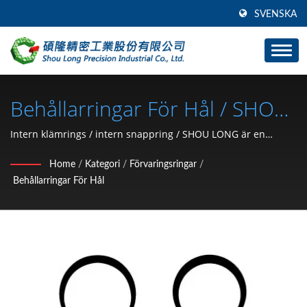
SVENSKA
Behållarringar För Hål / SHOU
LONG Är En Tillverkare Av
Intern klämrings / intern snappring / SHOU LONG är en
tillverkare av bilens hårdvarufäste stämpling och
Bilens Hårdvarufäste
Home
/
Kategori
/
Förvaringsringar
/
formutveckling.
Behållarringar För Hål
Stämpling Och Formutveckling.