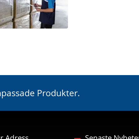
Anpassade Produkter.
r Adress
Senaste Nyhete