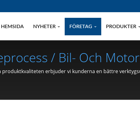
HEMSIDA
NYHETER
FÖRETAG
PRODUKTER
ceprocess / Bil- Och Mot
icka, Låsmutter, Klämma, 
 produktkvaliteten erbjuder vi kunderna en bättre verktygs
U LONG