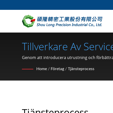
Tillverkare Av Servi
(C-Typsspärrring, Br
Genom att introducera utrustning och förbättra
konkurrenterna.
Sedan 1991 | SHO
Home
/
Företag
/
Tjänsteprocess
Tjänsteprocess