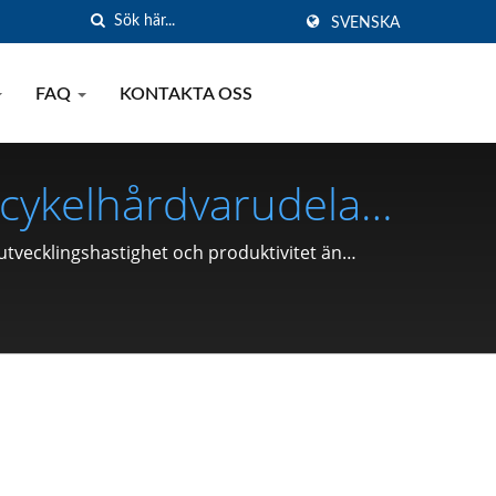
SVENSKA
FAQ
KONTAKTA OSS
orcykelhårdvarudelar
Snappring, Stift)
utvecklingshastighet och produktivitet än