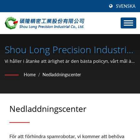
SVENSKA
Shou Long Precision Industrial
Co., Ltd.
Vi håller i åtanke att ärlighet är den bästa policyn, vårt mål är
att hjälpa våra kunder att leda framför konkurrenterna med
Home
/
Nedladdningscenter
kvalitetsprodukter som levereras snabbt.
Nedladdningscenter
För att förhindra spamrobotar, vi kommer att behöva