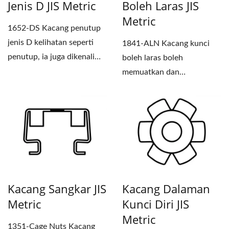
Jenis D JIS Metric
Boleh Laras JIS
Metric
1652-DS Kacang penutup
jenis D kelihatan seperti
1841-ALN Kacang kunci
penutup, ia juga dikenali
boleh laras boleh
sebagai kacang heksagon...
memuatkan dan
memperbaiki galas aci dan
bahagian dengan...
Kacang Sangkar JIS
Kacang Dalaman
Metric
Kunci Diri JIS
Metric
1351-Cage Nuts Kacang