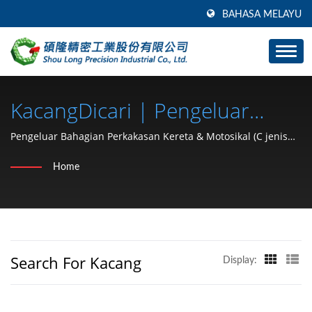
BAHASA MELAYU
KacangDicari | Pengeluar
Bahagian Kenderaan &
Pengeluar Bahagian Perkakasan Kereta & Motosikal (C jenis
cincin penahan, cuci, nut kunci, klip, cincin snap, pin) Sejak
Motosikal (cincin Penahan
Home
1991 | SHOU LONG
Jenis C, Cuci, Nut Kunci, Klip,
Cincin Snap, Pin) Sejak 1991 |
SHOU LONG
Search For Kacang
Display: