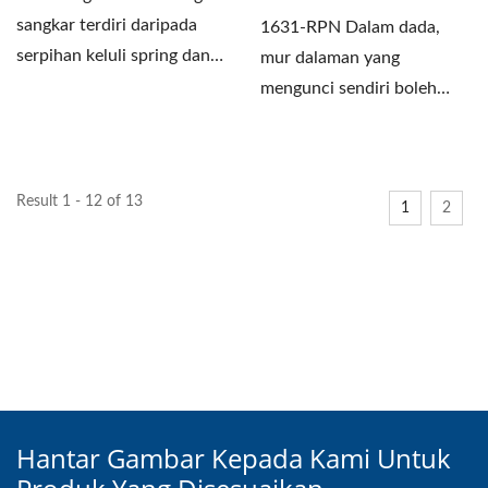
sangkar terdiri daripada
1631-RPN Dalam dada,
serpihan keluli spring dan
mur dalaman yang
nat, ia mempunyai...
mengunci sendiri boleh
meningkatkan geseran
melalui benang...
Result 1 - 12 of 13
1
2
Hantar Gambar Kepada Kami Untuk