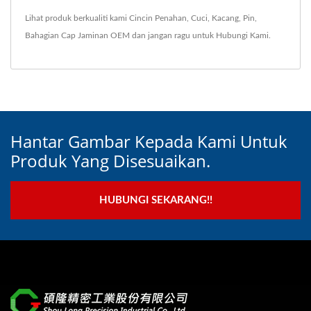
Lihat produk berkualiti kami
Cincin Penahan
,
Cuci
,
Kacang
,
Pin
,
Bahagian Cap Jaminan OEM
dan jangan ragu untuk
Hubungi Kami
.
Hantar Gambar Kepada Kami Untuk
Produk Yang Disesuaikan.
HUBUNGI SEKARANG!!