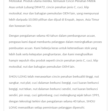
Motosikal. Produk utama mereka, termasuk Cincin Penahan Metrik
Asas untuk Lubang DIN472, cincin penahan jenis C, cuci, klip
motosikal, mur dan bahagian pemukulan OEM lain, yang mempunyai
lebih daripada 10,000 pilihan dan dijual di Eropah, Jepun, Asia Timur
dan kawasan lain.
Dengan pengalaman selama 40 tahun dalam pembangunan acuan,
pengasas kami dapat membantu pelanggan dalam meningkatkan proses
pembuatan acuan. Kami bekerja keras untuk ketersediaan stok yang
lebih baik serta ketepatan penghantaran, dan kami menghasilkan
hampir sepuluh ribu produk seperti cincin penahan jenis C, cuci, klip
motosikal, nut dan bahagian pemukulan OEM lain.
SHOU LONG telah menawarkan cincin penahan berkualiti tinggi, nut
sangkar, nut plat, cuci dalaman berkunci bergigi, cuci luaran berkunci
bergigi, nut tekan, nut dalaman berkunci sendiri, nut luaran berkunci
sendiri, pin snap, cuci gelombang, cuci melengkung sejak tahun 1991,
dengan teknologi terkini dan pengalaman selama 40 tahun, SHOU
LONG memastikan setiap permintaan pelanggan dipenuhi.