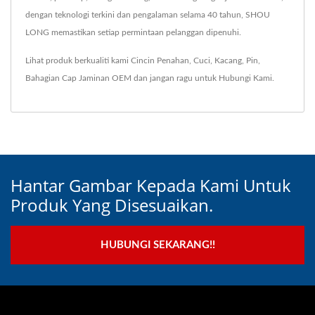
dengan teknologi terkini dan pengalaman selama 40 tahun, SHOU
LONG memastikan setiap permintaan pelanggan dipenuhi.
Lihat produk berkualiti kami
Cincin Penahan
,
Cuci
,
Kacang
,
Pin
,
Bahagian Cap Jaminan OEM
dan jangan ragu untuk
Hubungi Kami
.
Hantar Gambar Kepada Kami Untuk
Produk Yang Disesuaikan.
HUBUNGI SEKARANG!!