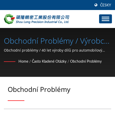
ČESKY
Obchodní Problémy / Výrobce
Hardwarových Dílů Pro
Obchodní problémy / 40 let výroby dílů pro automobilový
hardware (držák typu C, podložka, závitová matice, spona,
Automobily A Motocykly (typ C
Home
/
Často Kladené Otázky
/
Obchodní Problémy
pojistný kroužek, špendlík) z Tchaj-wanu | SHOU LONG
Uchycovací Kroužek, Podložka,
Matice, Spona, Pojistný
Obchodní Problémy
Kroužek, Špendlík) Od Roku
1991 | SHOU LONG