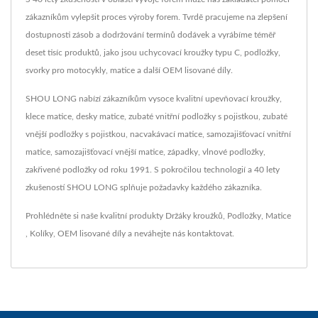
zákazníkům vylepšit proces výroby forem. Tvrdě pracujeme na zlepšení
dostupnosti zásob a dodržování termínů dodávek a vyrábíme téměř
deset tisíc produktů, jako jsou uchycovací kroužky typu C, podložky,
svorky pro motocykly, matice a další OEM lisované díly.
SHOU LONG nabízí zákazníkům vysoce kvalitní upevňovací kroužky,
klece matice, desky matice, zubaté vnitřní podložky s pojistkou, zubaté
vnější podložky s pojistkou, nacvakávací matice, samozajišťovací vnitřní
matice, samozajišťovací vnější matice, západky, vlnové podložky,
zakřivené podložky od roku 1991. S pokročilou technologií a 40 lety
zkušeností SHOU LONG splňuje požadavky každého zákazníka.
Prohlédněte si naše kvalitní produkty
Držáky kroužků
,
Podložky
,
Matice
,
Kolíky
,
OEM lisované díly
a neváhejte nás
kontaktovat
.