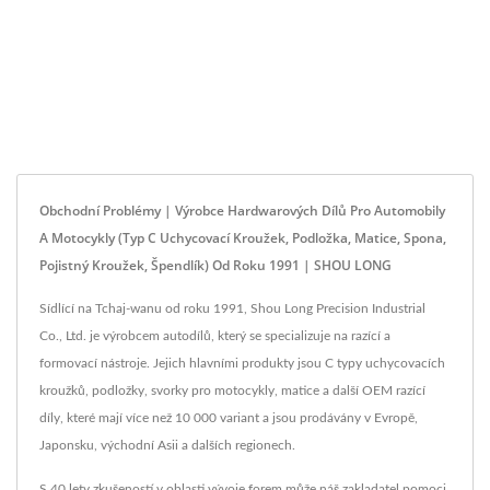
Obchodní Problémy | Výrobce Hardwarových Dílů Pro Automobily
A Motocykly (typ C Uchycovací Kroužek, Podložka, Matice, Spona,
Pojistný Kroužek, Špendlík) Od Roku 1991 | SHOU LONG
Sídlící na Tchaj-wanu od roku 1991, Shou Long Precision Industrial
Co., Ltd. je výrobcem autodílů, který se specializuje na razící a
formovací nástroje. Jejich hlavními produkty jsou C typy uchycovacích
kroužků, podložky, svorky pro motocykly, matice a další OEM razící
díly, které mají více než 10 000 variant a jsou prodávány v Evropě,
Japonsku, východní Asii a dalších regionech.
S 40 lety zkušeností v oblasti vývoje forem může náš zakladatel pomoci