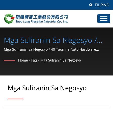
FILIPINO
Mga Suliranin Sa Negosyo /
Car & Motorcycle Hardware
Mga Suliranin sa Negosyo / 40 Taon na Auto Hardware
Stamping Parts (C type retaining ring, washer, lock nut, clip,
Parts (C Type Retaining Ring,
Home
/
Faq
/
Mga Suliranin Sa Negosyo
snap ring, pin) Manufacturer Mula sa Taiwan | SHOU LONG
Washer, Lock Nut, Clip, Snap
Ring, Pin) Manufacturer Since
Mga Suliranin Sa Negosyo
1991 | SHOU LONG