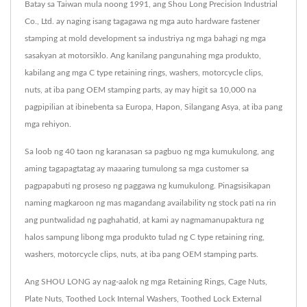
Batay sa Taiwan mula noong 1991, ang Shou Long Precision Industrial
Co., Ltd. ay naging isang tagagawa ng mga auto hardware fastener
stamping at mold development sa industriya ng mga bahagi ng mga
sasakyan at motorsiklo. Ang kanilang pangunahing mga produkto,
kabilang ang mga C type retaining rings, washers, motorcycle clips,
nuts, at iba pang OEM stamping parts, ay may higit sa 10,000 na
pagpipilian at ibinebenta sa Europa, Hapon, Silangang Asya, at iba pang
mga rehiyon.
Sa loob ng 40 taon ng karanasan sa pagbuo ng mga kumukulong, ang
aming tagapagtatag ay maaaring tumulong sa mga customer sa
pagpapabuti ng proseso ng paggawa ng kumukulong. Pinagsisikapan
naming magkaroon ng mas magandang availability ng stock pati na rin
ang puntwalidad ng paghahatid, at kami ay nagmamanupaktura ng
halos sampung libong mga produkto tulad ng C type retaining ring,
washers, motorcycle clips, nuts, at iba pang OEM stamping parts.
Ang SHOU LONG ay nag-aalok ng mga Retaining Rings, Cage Nuts,
Plate Nuts, Toothed Lock Internal Washers, Toothed Lock External