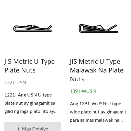
JIS Metric U-Type
JIS Metric U-Type
Plate Nuts
Malawak Na Plate
Nuts
1221-USN
1391-WUSN
1221- Ang USN U type
plate nut ay ginagamit sa
Ang 1391-WUSN U type
gilid ng mga plato, ito ay
wide plate nut ay ginagamit
nagdudugtong at
para sa mas malawak na
nagpapalit...
mga plato at ang gilid...
Mga Detalye