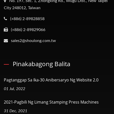
No. 197, Sec. 1, Zhongxing Rd., Wugu Dist., New Taipei
City 248012, Taiwan
(+886) 2-89828858
(+886) 2-89829066
sales2@shoulong.com.tw
Pinakabagong Balita
Pagtanggap Sa Ika-30 Anibersaryo Ng Website 2.0
01 Jul, 2022
2021-Pagbili Ng Limang Stamping Press Machines
31 Dec, 2021