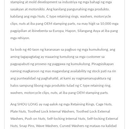
stamping at mold development sa industriya ng mga bahagi ng mga
sasakyan at motorsiklo. Ang kanilang pangunahing mga produkto,
kabilang ang mga Nuts, C type retaining rings, washers, motorcycle
clips, nuts at iba pang OEM stamping parts, na may higit sa 10,000 mga
pagpipilian at ibinebenta sa Europa, Hapon, Silangang Asya at iba pang
mga rehiyon.
Sa loob ng 40 taon ng karanasan sa pagbuo ng mga kumukulong, ang
aming tagapagtatag ay maaaring tumulong sa mga customer sa
pagpapabuti ng proseso ng paggawa ng kumukulong. Pinagsisikapan
naming magkaroon ng mas magandang availability ng stock pati na rin
ang puntwalidad ng paghahatid, at kami ay nagmamanupaktura ng
halos sampung libong mga produkto tulad ng C type retaining ring,
washers, motorcycle clips, nuts, at iba pang OEM stamping parts.
Ang SHOU LONG ay nag-aalok ng mga Retaining Rings, Cage Nuts,
Plate Nuts, Toothed Lock Internal Washers, Toothed Lock External
Washers, Push on Nuts, Self-locking Internal Nuts, Self-locking External
Nuts, Snap Pins, Wave Washers, Curved Washers ng mataas na kalidad