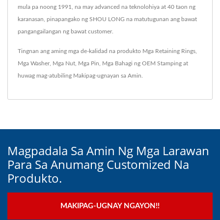
mula pa noong 1991, na may advanced na teknolohiya at 40 taon ng
karanasan, pinapangako ng SHOU LONG na matutugunan ang bawat
pangangailangan ng bawat customer.
Tingnan ang aming mga de-kalidad na produkto
Mga Retaining Rings
,
Mga Washer
,
Mga Nut
,
Mga Pin
,
Mga Bahagi ng OEM Stamping
at
huwag mag-atubiling
Makipag-ugnayan sa Amin
.
Magpadala Sa Amin Ng Mga Larawan
Para Sa Anumang Customized Na
Produkto.
MAKIPAG-UGNAY NGAYON!!