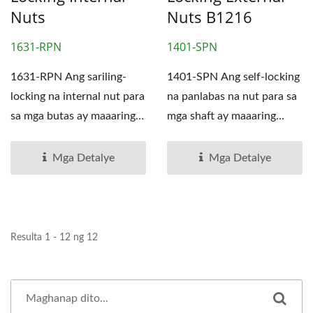
Nuts
Nuts B1216
1631-RPN
1401-SPN
1631-RPN Ang sariling-
1401-SPN Ang self-locking
locking na internal nut para
na panlabas na nut para sa
sa mga butas ay maaaring
mga shaft ay maaaring
magdagdag ng
magdagdag ng
pagkakadikit...
pagkakadikit...
Mga Detalye
Mga Detalye
Resulta 1 - 12 ng 12