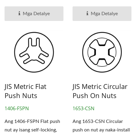
posisyon ng nut at makita...
epekto ng spring,...
Mga Detalye
Mga Detalye
JIS Metric Flat
JIS Metric Circular
Push Nuts
Push On Nuts
1406-FSPN
1653-CSN
Ang 1406-FSPN Flat push
Ang 1653-CSN Circular
nut ay isang self-locking,
push on nut ay naka-install