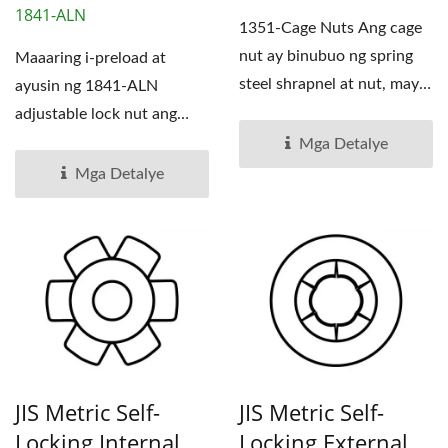
1841-ALN
1351-Cage Nuts Ang cage
nut ay binubuo ng spring
Maaaring i-preload at
steel shrapnel at nut, may
ayusin ng 1841-ALN
mga wing bracket...
adjustable lock nut ang
shaft bearings at parts sa
Mga Detalye
pamamagitan...
Mga Detalye
JIS Metric Self-
JIS Metric Self-
Locking Internal
Locking External