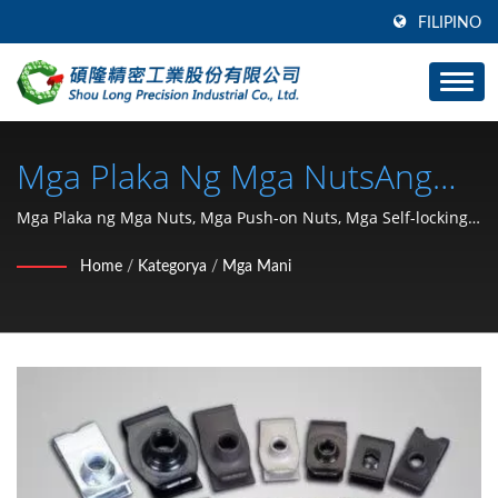
FILIPINO
Mga Plaka Ng Mga NutsAng
SHOU LONG Ay Isang
Mga Plaka ng Mga Nuts, Mga Push-on Nuts, Mga Self-locking
NutsAng SHOU LONG ay isang tagagawa ng mga auto
Tagagawa Ng Mga Auto
Home
/
Kategorya
/
Mga Mani
hardware fastener stamping at mold development.
Hardware Fastener Stamping
At Mold Development.