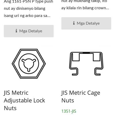
nut ay mukhang takip, ito
Ang 1161-PSN P type push
ay kilala rin bilang crown
nut ay dinisenyo bilang
hex nut, acorn...
isang uri ng arko para sa
epekto ng spring....
Mga Detalye
Mga Detalye
JIS Metric
JIS Metric Cage
Adjustable Lock
Nuts
Nuts
1351-JIS