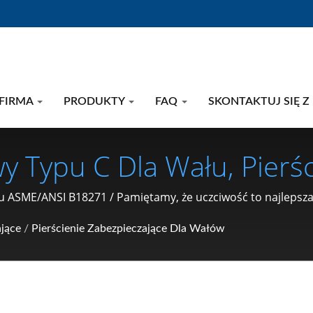
FIRMA
PRODUKTY
FAQ
SKONTAKTUJ SIĘ Z
y Typu C Dla Wału, Pierś
erścień Sprężynowy Typu S
u ASME/ANSI B18271 / Pamiętamy, że uczciwość to najlepsz
j jakości i szybko dostarczanym produktom.
pu S / Producent Części 
ające
/
Pierścienie Zabezpieczające Dla Wałów
C Pierścień Zabezpieczaj
Klips, Sprężyna Zabezpie