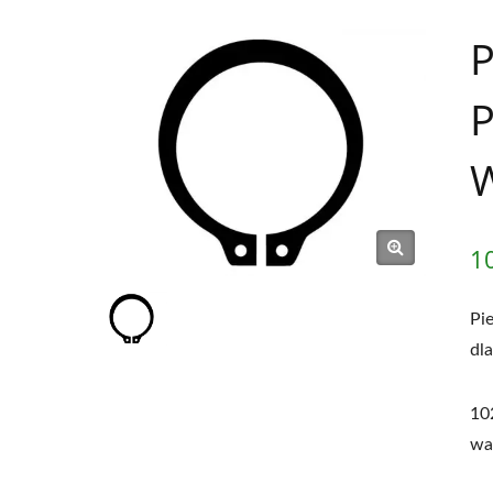
1991 Roku | SHOU
P
P
W
1
Pi
dl
10
wa