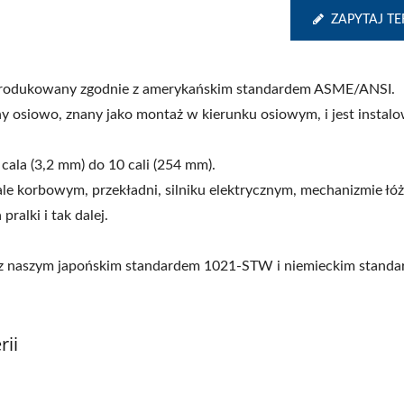
ZAPYTAJ TE
 i produkowany zgodnie z amerykańskim standardem ASME/ANSI.
y osiowo, znany jako montaż w kierunku osiowym, i jest instal
cala (3,2 mm) do 10 cali (254 mm).
ale korbowym, przekładni, silniku elektrycznym, mechanizmie łó
ralki i tak dalej.
ię z naszym japońskim standardem 1021-STW i niemieckim stand
ii