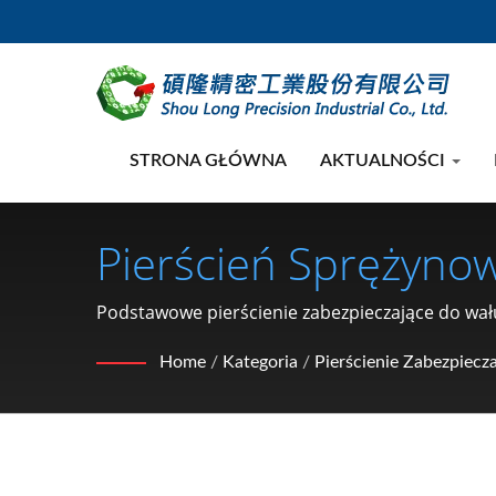
STRONA GŁÓWNA
AKTUALNOŚCI
Pierścień Sprężynow
Typu C Dla Wału, Pi
Podstawowe pierścienie zabezpieczające do wał
klientom wyprzedzać konkurencję dzięki wysokie
Zabezpieczający Ty
Home
/
Kategoria
/
Pierścienie Zabezpiecz
Motocyklowych (typ 
Nakrętka Blokująca, 