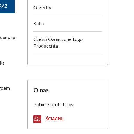
RAZ
Orzechy
Kolce
owany w
Części Oznaczone Logo
Producenta
żka
ardem
O nas
Pobierz profil firmy.
ŚCIĄGNIJ