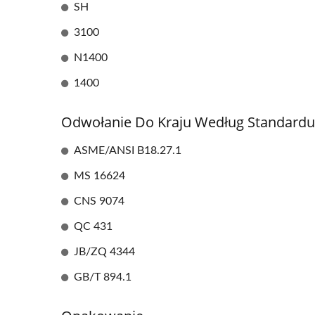
SH
3100
N1400
1400
Odwołanie Do Kraju Według Standardu
ASME/ANSI B18.27.1
MS 16624
CNS 9074
QC 431
OEM Części Do Tłoczenia
JB/ZQ 4344
GB/T 894.1