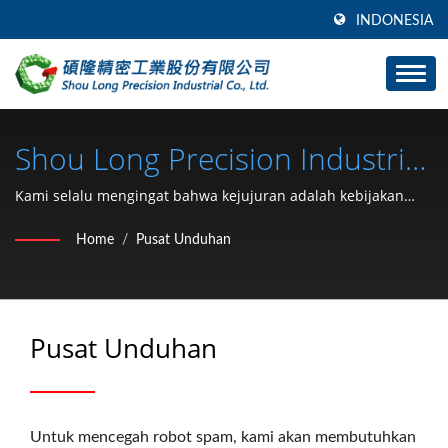
INDONESIA
Shou Long Precision Industrial
Co., Ltd.
Kami selalu mengingat bahwa kejujuran adalah kebijakan
terbaik, tujuan kami adalah membantu klien kami memimpin
Home
/
Pusat Unduhan
dengan produk berkualitas dan cepat.
Pusat Unduhan
Untuk mencegah robot spam, kami akan membutuhkan