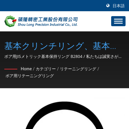
日本語
基本クリンチリング、基本ス
ナップリング、ボア用C型ス
ボア用JISメトリック基本保持リング B2804 / 私たちは誠実さが最
善の方針であることを心に留めており、私たちの目標は、品質と
ナップリング、ボア用C型ク
Home
/
カテゴリー
/
リテーニングリング
/
迅速な納品を備えた製品でお客様を先導することです。
ボア用リテーニングリング
リンチリング、R型スナップ
リング、R型保持リング / 1991
年以来の自動車およびオート
バイのハードウェアパーツ
（C型止め輪、ワッシャー、ロ