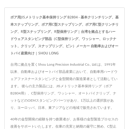
ボア用JISメトリック基本保持リング B2804 - 基本クリンチリング、基
本スナップリング、ボア用C型スナップリング、ボア用C型クリンチリ
ング、R型スナップリング、R型保持リング | 台湾を拠点とするハー
ドウェアスタンピング部品（C型保持リング、ワッシャー、ロックナ
ット、クリップ、スナップリング、ピン）メーカー 自動車およびオー
トバイ産業向け | SHOU LONG
台湾に拠点を置くShou Long Precision Industrial Co., Ltd.は、1991年
以来、自動車およびオートバイ部品産業において、自動車用ハードウ
ェアファスナースタンピングと金型開発の製造業者として活動してい
ます。 彼らの主力製品には、JISメトリック基本保持リング（ボア
B2804用）、C型保持リング、ワッシャー、オートバイクリップ、ナ
ットなどのOEMスタンピングパーツがあり、1万以上の選択肢があ
り、ヨーロッパ、日本、東アジアなどの地域で販売されています。
40年の金型開発の経験を持つ創業者が、お客様の金型製造プロセスの
改善をサポートいたします。在庫の充実と納期の厳守に努め、C型止