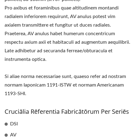
Pro axibus et foraminibus quae altitudinem montandi
radialem inferiorem requirunt, AV anulus potest vim
axialem transmittere et fungitur ut duces radiales.
Praeterea, AV anulus habet humerum concentricum
respectu axium axii et habitaculi ad augmentum aequilibrii.
Late adhibetur ad securanda ferreae/obturacula et
instrumenta optica.
Si aliae norma necessariae sunt, quaeso refer ad nostram
normam Iaponicam 1191-ISTW et normam Americanam
1193-SHI.
Cruciālia Rēferentia Fabricātōrum Per Seriēs
DSI
AV