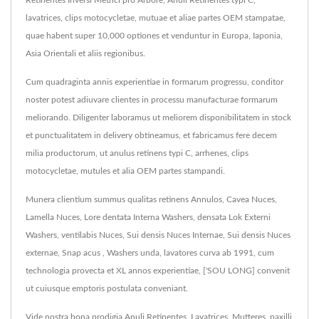
Retinentes Inversi Metrici pro Arbore, Anuli Retinentes typi C,
lavatrices, clips motocycletae, mutuae et aliae partes OEM stampatae,
quae habent super 10,000 optiones et venduntur in Europa, Iaponia,
Asia Orientali et aliis regionibus.
Cum quadraginta annis experientiae in formarum progressu, conditor
noster potest adiuvare clientes in processu manufacturae formarum
meliorando. Diligenter laboramus ut meliorem disponibilitatem in stock
et punctualitatem in delivery obtineamus, et fabricamus fere decem
milia productorum, ut anulus retinens typi C, arrhenes, clips
motocycletae, mutules et alia OEM partes stampandi.
Munera clientium summus qualitas retinens Annulos, Cavea Nuces,
Lamella Nuces, Lore dentata Interna Washers, densata Lok Externi
Washers, ventilabis Nuces, Sui densis Nuces Internae, Sui densis Nuces
externae, Snap acus , Washers unda, lavatores curva ab 1991, cum
technologia provecta et XL annos experientiae, ['SOU LONG] convenit
ut cuiusque emptoris postulata conveniant.
Vide nostra bona prodigia
Anuli Retinentes
,
Lavatrices
,
Mutteres
,
paxilli