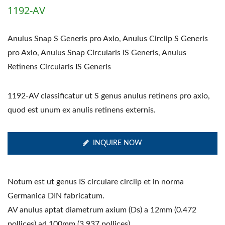
1192-AV
Anulus Snap S Generis pro Axio, Anulus Circlip S Generis
pro Axio, Anulus Snap Circularis IS Generis, Anulus
Retinens Circularis IS Generis
1192-AV classificatur ut S genus anulus retinens pro axio,
quod est unum ex anulis retinens externis.
INQUIRE NOW
Notum est ut genus IS circulare circlip et in norma
Germanica DIN fabricatum.
AV anulus aptat diametrum axium (Ds) a 12mm (0.472
pollices) ad 100mm (3.937 pollices).