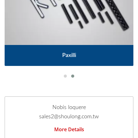
Paxilli
Nobis loquere
sales2@shoulong.com.tw
More Details