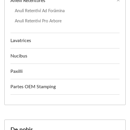
Anelli Retentores
Anulī Retentīvī Ad Forāmina
Anuli Retentivi Pro Arbore
Lavatrices
Nucibus
Paxilli
Partes OEM Stamping
De nobis