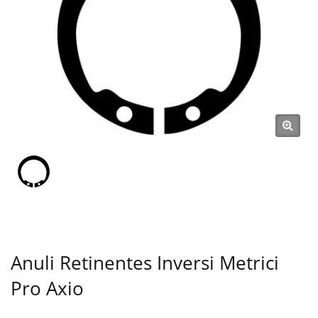
Rondella, Muta Nutrix, Clavis,
Anulus Adhaerens, Acus) Ex
Anno 1991 | SHOU LONG
Anuli Retinentes Inversi Metrici
Pro Axio