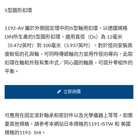
S型圓形扣環
1192-AV 屬於外側固定環中的IS型軸用扣環，以德國規格
DIN所生產的S型圓形扣環，適用直徑（Ds）為 12毫米
（0.472英吋）到 100毫米（3.937英吋）。對於徑向安裝高
度較低的孔與軸，可同時傳遞軸向力並用作徑向導向，此款
扣環在軸和外殼有集中式／同心圓的軸肩，可提升零組件的
平衡。
立即詢價
可應用在固定滾針軸承和密封件以及光學儀器上等等。如需
要其他規格，請參考本網站日本規格的1191-ISTW 和 美國
規格的1193- SHI。