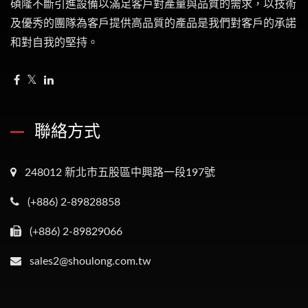
碩隆不斷引進設備以滿足客戶對產量與品質的需求，以技術
及優秀的團隊為客戶提供高品質的產品是我們對客戶的承諾
和對自我的堅持。
聯絡方式
248012 新北市五股區中興路一段197號
(+886) 2-89828858
(+886) 2-89829066
sales2@shoulong.com.tw