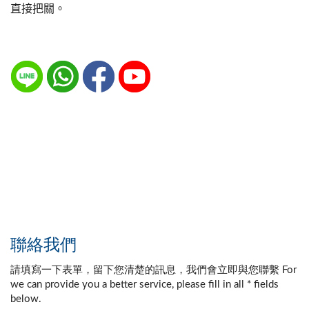
直接把關。