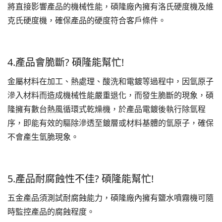
將直接影響產品的機械性能，碩隆廠內擁有洛氏硬度機及維
克氏硬度機，確保產品的硬度符合客戶條件。
4.產品會脆斷? 碩隆能幫忙!
金屬材料在加工、熱處理、酸洗和電鍍等過程中，因氫原子
滲入材料而造成機械性能嚴重退化，而發生脆斷的現象，碩
隆擁有數台熱風循環式乾燥機，於產品電鍍後執行除氫程
序，即能有效的驅除滲透至鍍層或材料基體的氫原子，確保
不會產生氫脆現象。
5.產品耐腐蝕性不佳? 碩隆能幫忙!
五金產品須測試耐腐蝕能力，碩隆廠內擁有鹽水噴霧機可隨
時監控產品的腐蝕程度。