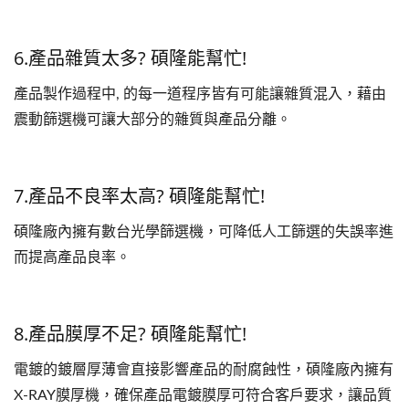
6.產品雜質太多? 碩隆能幫忙!
產品製作過程中, 的每一道程序皆有可能讓雜質混入，藉由
震動篩選機可讓大部分的雜質與產品分離。
7.產品不良率太高? 碩隆能幫忙!
碩隆廠內擁有數台光學篩選機，可降低人工篩選的失誤率進
而提高產品良率。
8.產品膜厚不足? 碩隆能幫忙!
電鍍的鍍層厚薄會直接影響產品的耐腐蝕性，碩隆廠內擁有
X-RAY膜厚機，確保產品電鍍膜厚可符合客戶要求，讓品質