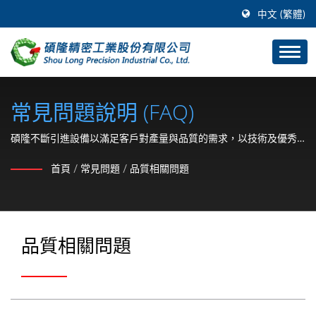
中文 (繁體)
常見問題說明 (FAQ)
碩隆不斷引進設備以滿足客戶對產量與品質的需求，以技術及優秀
的團隊為客戶提供高品質的產品是我們對客戶的承諾和對自我的堅
首頁
/
常見問題
/
品質相關問題
持。
品質相關問題