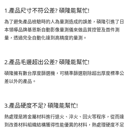
1.產品尺寸不符公差? 碩隆能幫忙!
為了避免產品檢驗時的人為量測造成的誤差，碩隆引進了日
本領導品牌基恩斯自動影像量測儀來做品質控管及首件測
量，透過完全自動化達到高精度的量測。
2.產品毛邊超出公差? 碩隆能幫忙!
碩隆擁有數台厚度篩選機，可精準篩選剔除超出厚度標準公
差以外的產品。
3.產品硬度不足? 碩隆能幫忙!
熱處理是將金屬材料進行退火、淬火、回火等程序，從而達
到改善材料組織結構獲得性能優異的材料，熱處理硬度不足