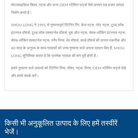
मोटरसाइकिल क्लिप, नट्स और अन्य OEM स्टैम्पिंग पार्ट्स जैसे लगभग दस हजार उत्पाद
निर्माण करते हैं।
SHOU LONG ने 1991 से गुणवत्तापूर्ण रिटेनिंग रिंग, केज नट्स, प्लेट नट्स, टूथ्ड लॉक
इंटरनल वॉशर्स, टूथ्ड लॉक एक्सटर्नल वॉशर्स, पुश ऑन नट्स, सेल्फ-लॉकिंग इंटरनल नट्स,
सेल्फ-लॉकिंग एक्सटर्नल नट्स, स्नैप पिन्स, वेव वॉशर्स, कर्व्ड वॉशर्स की उन्नत तकनीक और
40 साल के अनुभव के साथ ग्राहकों को उच्च गुणवत्ता वाले उत्पाद प्रदान किए हैं, SHOU
LONG सुनिश्चित करता है कि प्रत्येक ग्राहक की मांग पूरी होती है।
हमारे गुणवत्ता वाले उत्पादों को
रिटेनिंग रिंग्स
,
वॉशर
,
नट्स
,
पिन्स
,
OEM स्टैम्पिंग पार्ट्स
देखें
और
हमसे संपर्क करें
।
किसी भी अनुकूलित उत्पाद के लिए हमें तस्वीरें
भेजें।