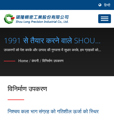
हिन्दी
1991 से तैयार करने वाले SHOU
LONG के निर्माण उपकरण / कार और
उपकरणों को पेश करके और उत्पाद की गुणवत्ता में सुधार करके, हम ग्राहकों को
प्रतिस्पर्धियों की तुलना में बेहतर टूलिंग विकास गति और उत्पादकता प्रदान करते हैं।
मोटरसाइकिल हार्डवेयर पार्ट्स (सी टाइप
Home
/
कंपनी
/
विनिर्माण उपकरण
रिटेनिंग रिंग, वॉशर, लॉक नट, क्लिप,
स्नैप रिंग, पिन) निर्माता
विनिर्माण उपकरण
निश्चय कला भाग संग्रह को गतिशील ऊर्जा को स्थिर